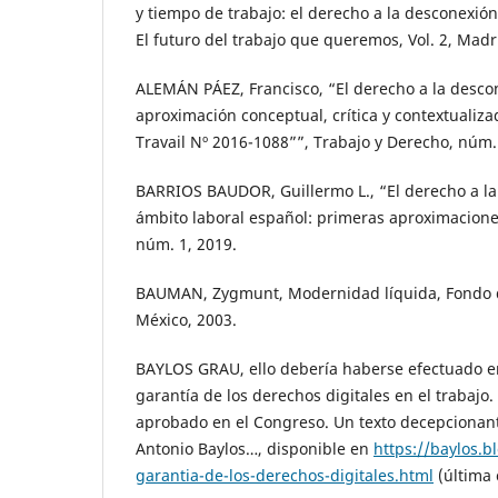
y tiempo de trabajo: el derecho a la desconexión
El futuro del trabajo que queremos, Vol. 2, Madr
ALEMÁN PÁEZ, Francisco, “El derecho a la descon
aproximación conceptual, crítica y contextualizad
Travail Nº 2016-1088””, Trabajo y Derecho, núm.
BARRIOS BAUDOR, Guillermo L., “El derecho a la 
ámbito laboral español: primeras aproximaciones
núm. 1, 2019.
BAUMAN, Zygmunt, Modernidad líquida, Fondo d
México, 2003.
BAYLOS GRAU, ello debería haberse efectuado en e
garantía de los derechos digitales en el trabajo.
aprobado en el Congreso. Un texto decepcionan
Antonio Baylos…, disponible en
https://baylos.b
garantia-de-los-derechos-digitales.html
(última 