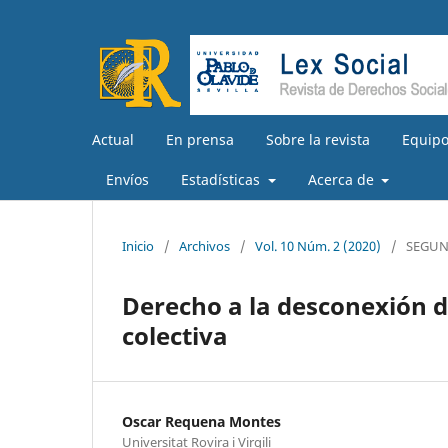
Actual
En prensa
Sobre la revista
Equipo
Envíos
Estadísticas
Acerca de
Inicio
/
Archivos
/
Vol. 10 Núm. 2 (2020)
/
SEGUN
Derecho a la desconexión di
colectiva
Oscar Requena Montes
Universitat Rovira i Virgili