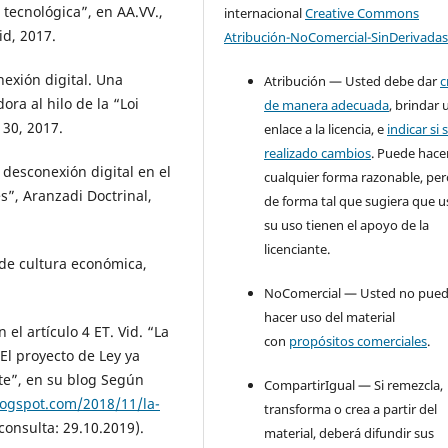
 tecnológica”, en AA.VV.,
internacional
Creative Commons
id, 2017.
Atribución-NoComercial-SinDerivadas
exión digital. Una
Atribución — Usted debe dar
c
ora al hilo de la “Loi
de manera adecuada
, brindar 
 30, 2017.
enlace a la licencia, e
indicar si 
realizado cambios
. Puede hace
desconexión digital en el
cualquier forma razonable, pe
”, Aranzadi Doctrinal,
de forma tal que sugiera que u
su uso tienen el apoyo de la
licenciante.
e cultura económica,
NoComercial — Usted no pue
hacer uso del material
l artículo 4 ET. Vid. “La
con
propósitos comerciales
.
 El proyecto de Ley ya
te”, en su blog Según
CompartirIgual — Si remezcla,
logspot.com/2018/11/la-
transforma o crea a partir del
consulta: 29.10.2019).
material, deberá difundir sus