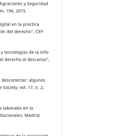
 Migraciones y Seguridad
úm. 194, 2015.
ital en la práctica
ión del derecho”, CEF-
 tecnologías de la info-
el derecho al descanso”,
e desconectar: algunos
ociety, vol. 17, n. 2,
 laborales en la
itucionales, Madrid,
lógico de la prestación