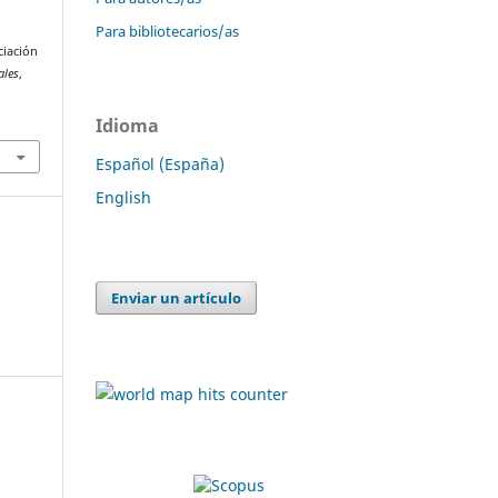
Para bibliotecarios/as
ciación
ales
,
Idioma
Español (España)
English
Enviar un artículo