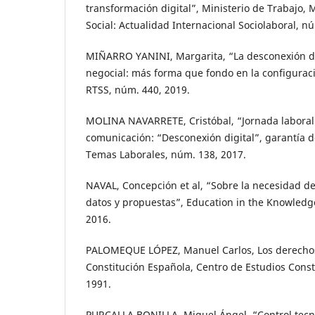
transformación digital”, Ministerio de Trabajo,
Social: Actualidad Internacional Sociolaboral, n
MIÑARRO YANINI, Margarita, “La desconexión dig
negocial: más forma que fondo en la configurac
RTSS, núm. 440, 2019.
MOLINA NAVARRETE, Cristóbal, “Jornada laboral y
comunicación: “Desconexión digital”, garantía d
Temas Laborales, núm. 138, 2017.
NAVAL, Concepción et al, “Sobre la necesidad d
datos y propuestas”, Education in the Knowledge S
2016.
PALOMEQUE LÓPEZ, Manuel Carlos, Los derechos
Constitución Española, Centro de Estudios Const
1991.
PURCALLA BONILLA, Miguel Ángel, “Control tecno