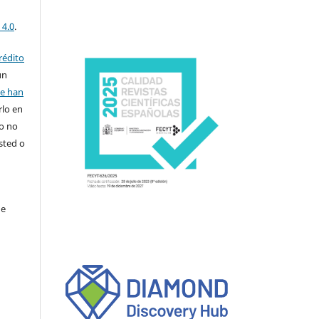
 4.0
.
rédito
un
se han
rlo en
ro no
sted o
de