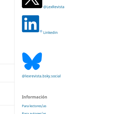
@LexRevista
Linkedin
@lexrevista.bsky.social
Información
Para lectores/as
Para autores/as