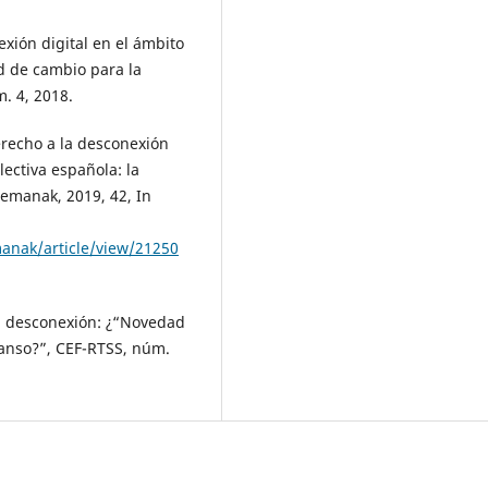
ión digital en el ámbito
d de cambio para la
. 4, 2018.
echo a la desconexión
olectiva española: la
remanak, 2019, 42, In
anak/article/view/21250
a desconexión: ¿“Novedad
canso?”, CEF-RTSS, núm.