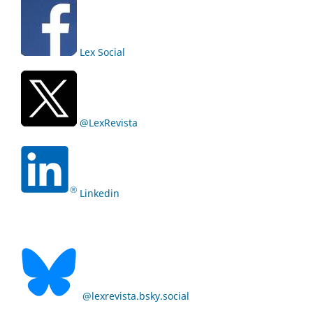
Lex Social
@LexRevista
Linkedin
@lexrevista.bsky.social