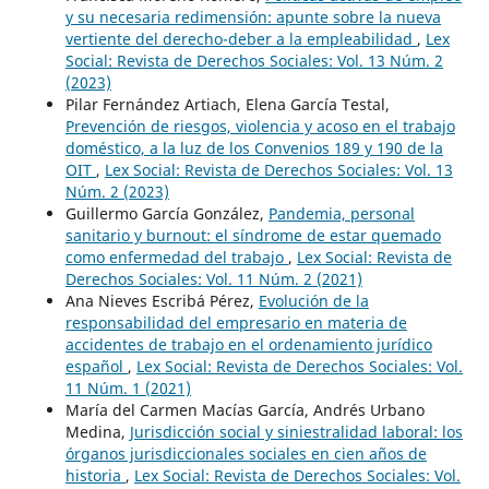
y su necesaria redimensión: apunte sobre la nueva
vertiente del derecho-deber a la empleabilidad
,
Lex
Social: Revista de Derechos Sociales: Vol. 13 Núm. 2
(2023)
Pilar Fernández Artiach, Elena García Testal,
Prevención de riesgos, violencia y acoso en el trabajo
doméstico, a la luz de los Convenios 189 y 190 de la
OIT
,
Lex Social: Revista de Derechos Sociales: Vol. 13
Núm. 2 (2023)
Guillermo García González,
Pandemia, personal
sanitario y burnout: el síndrome de estar quemado
como enfermedad del trabajo
,
Lex Social: Revista de
Derechos Sociales: Vol. 11 Núm. 2 (2021)
Ana Nieves Escribá Pérez,
Evolución de la
responsabilidad del empresario en materia de
accidentes de trabajo en el ordenamiento jurídico
español
,
Lex Social: Revista de Derechos Sociales: Vol.
11 Núm. 1 (2021)
María del Carmen Macías García, Andrés Urbano
Medina,
Jurisdicción social y siniestralidad laboral: los
órganos jurisdiccionales sociales en cien años de
historia
,
Lex Social: Revista de Derechos Sociales: Vol.