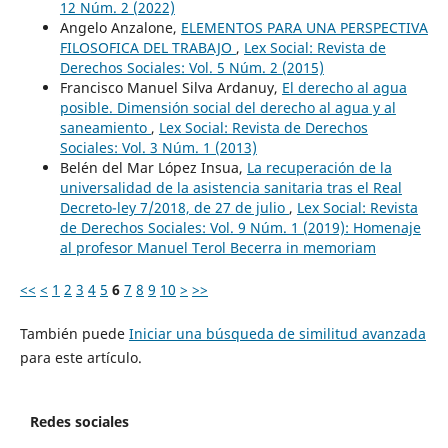
12 Núm. 2 (2022)
Angelo Anzalone,
ELEMENTOS PARA UNA PERSPECTIVA
FILOSOFICA DEL TRABAJO
,
Lex Social: Revista de
Derechos Sociales: Vol. 5 Núm. 2 (2015)
Francisco Manuel Silva Ardanuy,
El derecho al agua
posible. Dimensión social del derecho al agua y al
saneamiento
,
Lex Social: Revista de Derechos
Sociales: Vol. 3 Núm. 1 (2013)
Belén del Mar López Insua,
La recuperación de la
universalidad de la asistencia sanitaria tras el Real
Decreto-ley 7/2018, de 27 de julio
,
Lex Social: Revista
de Derechos Sociales: Vol. 9 Núm. 1 (2019): Homenaje
al profesor Manuel Terol Becerra in memoriam
<<
<
1
2
3
4
5
6
7
8
9
10
>
>>
También puede
Iniciar una búsqueda de similitud avanzada
para este artículo.
Redes sociales