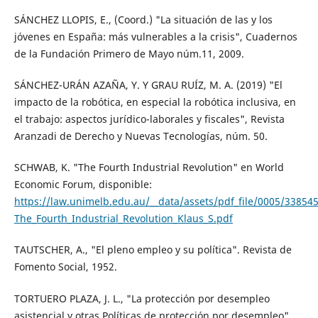
SÁNCHEZ LLOPIS, E., (Coord.) "La situación de las y los
jóvenes en España: más vulnerables a la crisis", Cuadernos
de la Fundación Primero de Mayo núm.11, 2009.
SÁNCHEZ-URÁN AZAÑA, Y. Y GRAU RUÍZ, M. A. (2019) "El
impacto de la robótica, en especial la robótica inclusiva, en
el trabajo: aspectos jurídico-laborales y fiscales", Revista
Aranzadi de Derecho y Nuevas Tecnologías, núm. 50.
SCHWAB, K. "The Fourth Industrial Revolution" en World
Economic Forum, disponible:
https://law.unimelb.edu.au/__data/assets/pdf_file/0005/3385
The_Fourth_Industrial_Revolution_Klaus_S.pdf
TAUTSCHER, A., "El pleno empleo y su política". Revista de
Fomento Social, 1952.
TORTUERO PLAZA, J. L., "La protección por desempleo
asistencial y otras Políticas de protección por desempleo",