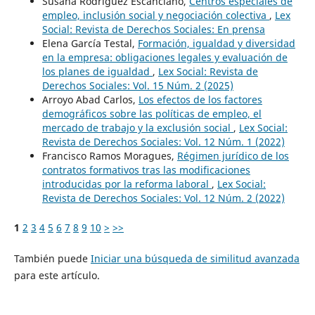
Susana Rodríguez Escanciano,
Centros especiales de
empleo, inclusión social y negociación colectiva
,
Lex
Social: Revista de Derechos Sociales: En prensa
Elena García Testal,
Formación, igualdad y diversidad
en la empresa: obligaciones legales y evaluación de
los planes de igualdad
,
Lex Social: Revista de
Derechos Sociales: Vol. 15 Núm. 2 (2025)
Arroyo Abad Carlos,
Los efectos de los factores
demográficos sobre las políticas de empleo, el
mercado de trabajo y la exclusión social
,
Lex Social:
Revista de Derechos Sociales: Vol. 12 Núm. 1 (2022)
Francisco Ramos Moragues,
Régimen jurídico de los
contratos formativos tras las modificaciones
introducidas por la reforma laboral
,
Lex Social:
Revista de Derechos Sociales: Vol. 12 Núm. 2 (2022)
1
2
3
4
5
6
7
8
9
10
>
>>
También puede
Iniciar una búsqueda de similitud avanzada
para este artículo.