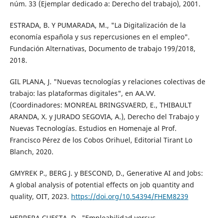
núm. 33 (Ejemplar dedicado a: Derecho del trabajo), 2001.
ESTRADA, B. Y PUMARADA, M., "La Digitalización de la
economía española y sus repercusiones en el empleo".
Fundación Alternativas, Documento de trabajo 199/2018,
2018.
GIL PLANA, J. "Nuevas tecnologías y relaciones colectivas de
trabajo: las plataformas digitales", en AA.VV.
(Coordinadores: MONREAL BRINGSVAERD, E., THIBAULT
ARANDA, X. y JURADO SEGOVIA, A.), Derecho del Trabajo y
Nuevas Tecnologías. Estudios en Homenaje al Prof.
Francisco Pérez de los Cobos Orihuel, Editorial Tirant Lo
Blanch, 2020.
GMYREK P., BERG J. y BESCOND, D., Generative AI and Jobs:
A global analysis of potential effects on job quantity and
quality, OIT, 2023.
https://doi.org/10.54394/FHEM8239
HERRERA CUESTA, D., "Empleabilidad versus