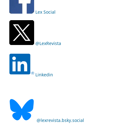
Lex Social
@LexRevista
Linkedin
@lexrevista.bsky.social