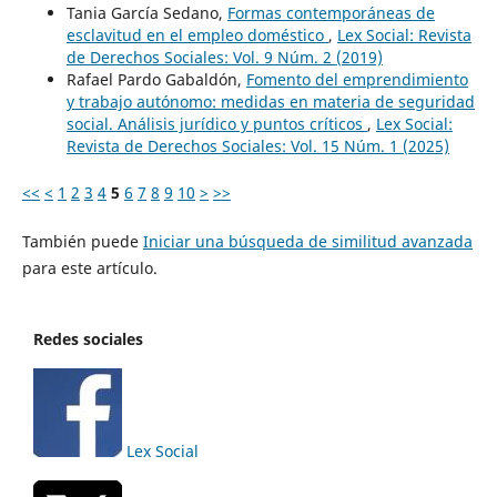
Tania García Sedano,
Formas contemporáneas de
esclavitud en el empleo doméstico
,
Lex Social: Revista
de Derechos Sociales: Vol. 9 Núm. 2 (2019)
Rafael Pardo Gabaldón,
Fomento del emprendimiento
y trabajo autónomo: medidas en materia de seguridad
social. Análisis jurídico y puntos críticos
,
Lex Social:
Revista de Derechos Sociales: Vol. 15 Núm. 1 (2025)
<<
<
1
2
3
4
5
6
7
8
9
10
>
>>
También puede
Iniciar una búsqueda de similitud avanzada
para este artículo.
Redes sociales
Lex Social