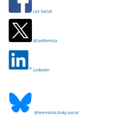
Lex Social
@LexRevista
Linkedin
@lexrevista.bsky.social