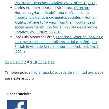
Revista de Derechos Sociales: Vol. 7 Núm. 1 (2017)
Carlos Humberto Durand Alcántara,
Derechos
Humanos. ¿Hacia dónde?, una visión desde la
importancia de los movimientos sociales = Human
Rights. ¿Where to? A view from the importance of
social movements
,
Lex Social: Revista de Derechos
Sociales: Vol. 3 Núm. 2 (2013)
José Luis Monereo Pérez,
Francisco Giner de los Ríos y
las trayectorias del liberalismo social español
,
Lex
Social: Revista de Derechos Sociales: Vol. 14 Núm. 2
(2024)
<<
<
3
4
5
6
7
8
9
10
11
12
>
>>
También puede
Iniciar una búsqueda de similitud avanzada
para este artículo.
Redes sociales