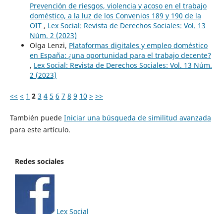
Prevención de riesgos, violencia y acoso en el trabajo
doméstico, a la luz de los Convenios 189 y 190 de la
OIT
,
Lex Social: Revista de Derechos Sociales: Vol. 13
Núm. 2 (2023)
Olga Lenzi,
Plataformas digitales y empleo doméstico
en España: ¿una oportunidad para el trabajo decente?
,
Lex Social: Revista de Derechos Sociales: Vol. 13 Núm.
2 (2023)
<<
<
1
2
3
4
5
6
7
8
9
10
>
>>
También puede
Iniciar una búsqueda de similitud avanzada
para este artículo.
Redes sociales
Lex Social