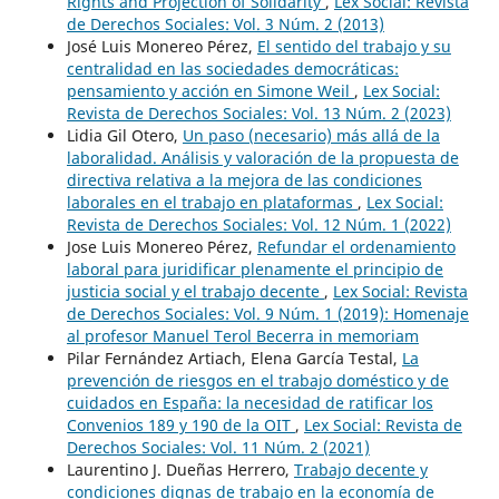
Rights and Projection of Solidarity
,
Lex Social: Revista
de Derechos Sociales: Vol. 3 Núm. 2 (2013)
José Luis Monereo Pérez,
El sentido del trabajo y su
centralidad en las sociedades democráticas:
pensamiento y acción en Simone Weil
,
Lex Social:
Revista de Derechos Sociales: Vol. 13 Núm. 2 (2023)
Lidia Gil Otero,
Un paso (necesario) más allá de la
laboralidad. Análisis y valoración de la propuesta de
directiva relativa a la mejora de las condiciones
laborales en el trabajo en plataformas
,
Lex Social:
Revista de Derechos Sociales: Vol. 12 Núm. 1 (2022)
Jose Luis Monereo Pérez,
Refundar el ordenamiento
laboral para juridificar plenamente el principio de
justicia social y el trabajo decente
,
Lex Social: Revista
de Derechos Sociales: Vol. 9 Núm. 1 (2019): Homenaje
al profesor Manuel Terol Becerra in memoriam
Pilar Fernández Artiach, Elena García Testal,
La
prevención de riesgos en el trabajo doméstico y de
cuidados en España: la necesidad de ratificar los
Convenios 189 y 190 de la OIT
,
Lex Social: Revista de
Derechos Sociales: Vol. 11 Núm. 2 (2021)
Laurentino J. Dueñas Herrero,
Trabajo decente y
condiciones dignas de trabajo en la economía de