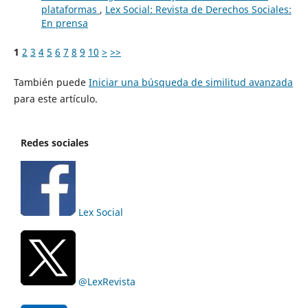
plataformas
,
Lex Social: Revista de Derechos Sociales:
En prensa
1
2
3
4
5
6
7
8
9
10
>
>>
También puede
Iniciar una búsqueda de similitud avanzada
para este artículo.
Redes sociales
Lex Social
@LexRevista