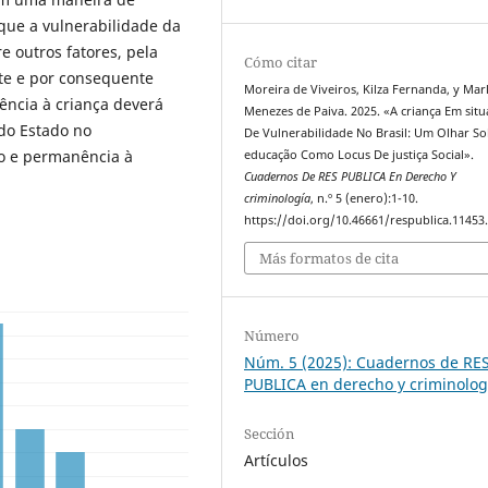
 que a vulnerabilidade da
re outros fatores, pela
Cómo citar
te e por consequente
Moreira de Viveiros, Kilza Fernanda, y Mar
lência à criança deverá
Menezes de Paiva. 2025. «A criança Em sit
 do Estado no
De Vulnerabilidade No Brasil: Um Olhar So
so e permanência à
educação Como Locus De justiça Social».
Cuadernos De RES PUBLICA En Derecho Y
criminología
, n.º 5 (enero):1-10.
https://doi.org/10.46661/respublica.11453
Más formatos de cita
Número
Núm. 5 (2025): Cuadernos de RE
PUBLICA en derecho y criminolog
Sección
Artículos