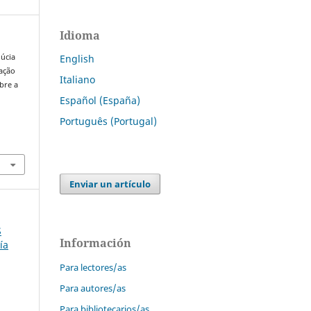
Idioma
lúcia
English
uação
Italiano
bre a
Español (España)
Português (Portugal)
.
Enviar un artículo
S
Información
ía
Para lectores/as
Para autores/as
Para bibliotecarios/as