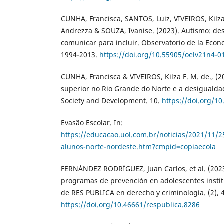
CUNHA, Francisca, SANTOS, Luiz, VIVEIROS, Kilza
Andrezza & SOUZA, Ivanise. (2023). Autismo: des
comunicar para incluir. Observatorio de la Econ
1994-2013.
https://doi.org/10.55905/oelv21n4-0
CUNHA, Francisca & VIVEIROS, Kilza F. M. de., (2
superior no Rio Grande do Norte e a desigualda
Society and Development. 10.
https://doi.org/1
Evasão Escolar. In:
https://educacao.uol.com.br/noticias/2021/11/25
alunos-norte-nordeste.htm?cmpid=copiaecola
FERNÁNDEZ RODRÍGUEZ, Juan Carlos, et al. (2023
programas de prevención en adolescentes insti
de RES PUBLICA en derecho y criminología. (2), 
https://doi.org/10.46661/respublica.8286