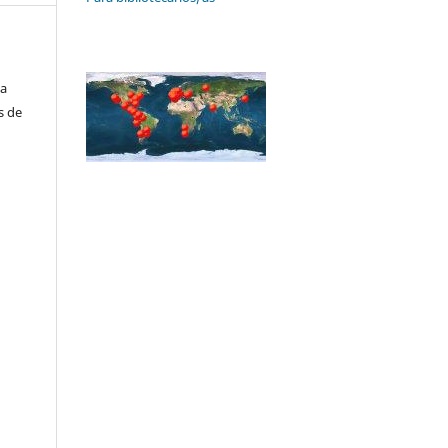
da
s de