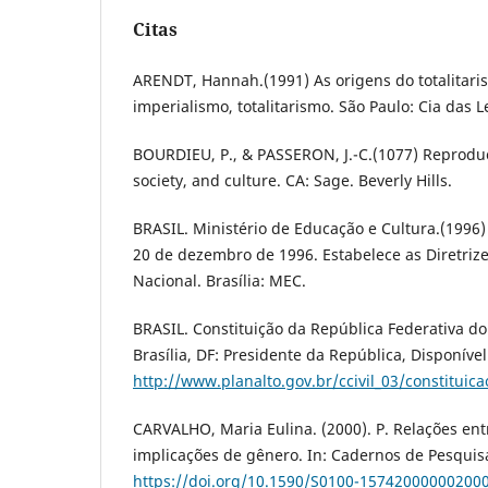
Citas
ARENDT, Hannah.(1991) As origens do totalitari
imperialismo, totalitarismo. São Paulo: Cia das L
BOURDIEU, P., & PASSERON, J.-C.(1077) Reproduc
society, and culture. CA: Sage. Beverly Hills.
BRASIL. Ministério de Educação e Cultura.(1996) 
20 de dezembro de 1996. Estabelece as Diretriz
Nacional. Brasília: MEC.
BRASIL. Constituição da República Federativa do 
Brasília, DF: Presidente da República, Disponíve
http://www.planalto.gov.br/ccivil_03/constituic
CARVALHO, Maria Eulina. (2000). P. Relações entr
implicações de gênero. In: Cadernos de Pesquisa
https://doi.org/10.1590/S0100-15742000000200