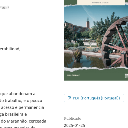
rasil)
erabilidad,
as que abandonam a
PDF (Português (Portugal))
o trabalho, e o pouco
ra acesso e permanência
ça brasileira e
Publicado
e do Maranhão, cerceada
2025-01-25
 em uma maneira de