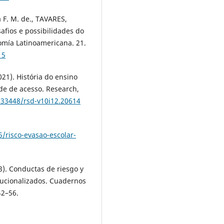
 F. M. de., TAVARES,
afios e possibilidades do
omía Latinoamericana. 21.
15
021). História do ensino
de de acesso. Research,
0.33448/rsd-v10i12.20614
/risco-evasao-escolar-
). Conductas de riesgo y
tucionalizados. Cuadernos
42–56.