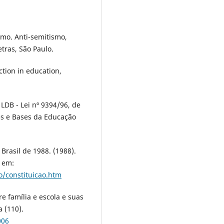
smo. Anti-semitismo,
etras, São Paulo.
tion in education,
LDB - Lei nº 9394/96, de
es e Bases da Educação
Brasil de 1988. (1988).
l em:
ao/constituicao.htm
e família e escola e suas
 (110).
006