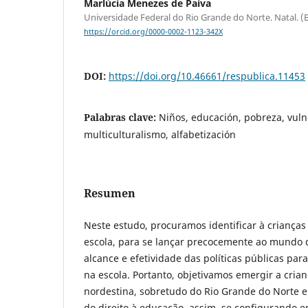
Marlúcia Menezes de Paiva
Universidade Federal do Rio Grande do Norte. Natal. (B
https://orcid.org/0000-0002-1123-342X
DOI:
https://doi.org/10.46661/respublica.11453
Palabras clave:
Niños, educación, pobreza, vuln
multiculturalismo, alfabetización
Resumen
Neste estudo, procuramos identificar à crianç
escola, para se lançar precocemente ao mundo d
alcance e efetividade das políticas públicas pa
na escola. Portanto, objetivamos emergir a crian
nordestina, sobretudo do Rio Grande do Norte 
do direito à educação, assim, se configurando