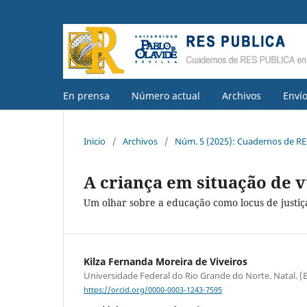
En prensa
Número actual
Archivos
Enví
Inicio
/
Archivos
/
Núm. 5 (2025): Cuadernos de RE
A criança em situação de v
Um olhar sobre a educação como locus de justiça
Kilza Fernanda Moreira de Viveiros
Universidade Federal do Rio Grande do Norte. Natal. (B
https://orcid.org/0000-0003-1243-7595