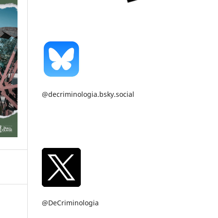
@decriminologia.bsky.social
@DeCriminologia