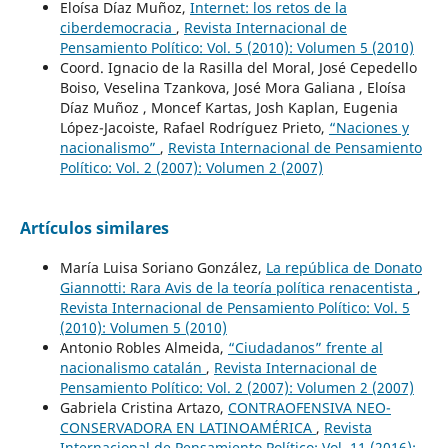
Eloísa Díaz Muñoz,
Internet: los retos de la
ciberdemocracia
,
Revista Internacional de
Pensamiento Político: Vol. 5 (2010): Volumen 5 (2010)
Coord. Ignacio de la Rasilla del Moral, José Cepedello
Boiso, Veselina Tzankova, José Mora Galiana , Eloísa
Díaz Muñoz , Moncef Kartas, Josh Kaplan, Eugenia
López-Jacoiste, Rafael Rodríguez Prieto,
“Naciones y
nacionalismo”
,
Revista Internacional de Pensamiento
Político: Vol. 2 (2007): Volumen 2 (2007)
Artículos similares
María Luisa Soriano González,
La república de Donato
Giannotti: Rara Avis de la teoría política renacentista
,
Revista Internacional de Pensamiento Político: Vol. 5
(2010): Volumen 5 (2010)
Antonio Robles Almeida,
“Ciudadanos” frente al
nacionalismo catalán
,
Revista Internacional de
Pensamiento Político: Vol. 2 (2007): Volumen 2 (2007)
Gabriela Cristina Artazo,
CONTRAOFENSIVA NEO-
CONSERVADORA EN LATINOAMÉRICA
,
Revista
Internacional de Pensamiento Político: Vol. 11 (2016):