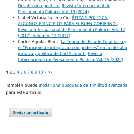
Desafección política
,
Revista Internacional de
Pensamiento Político: Vol. 19 (2024)
Isabel Victoria Lucena Cid,
ÉTICA Y POLITICA:
ALGUNOS PRINCIPIOS PARA EL BUEN GOBIERNO
,
Revista Internacional de Pensamiento Político: Vol. 12
(2017): Volumen 12 (2017)
Carlos Aguilar Blanc,
La Teoría del Estado Totalitario y
el “Principio de integración de poderes” en la filosofía
jurídica y política de Carl Schmitt
,
Revista
Internacional de Pensamiento Político: Vol. 15 (2020)
1
2
3
4
5
6
7
8
9
10
>
>>
También puede
Iniciar una búsqueda de similitud avanzada
para este artículo.
Enviar un artículo