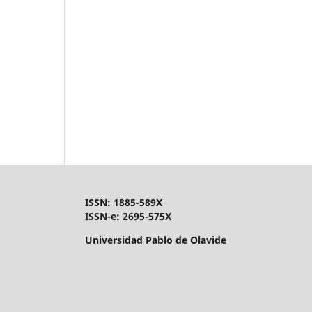
ISSN: 1885-589X
ISSN-e: 2695-575X
Universidad Pablo de Olavide