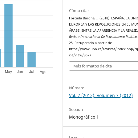
Cómo citar
Forcada Barona, I. (2018). ESPAÑA, LA UN
EUROPEA Y LAS REVOLUCIONES EN EL M
ÁRABE: ENTRE LA APARIENCIA Y LA REALID
Revista Internacional De Pensamiento Político
25. Recuperado a partir de
https://www.upo.es/revistas/index.php/ri
cle/view/3677
Más formatos de cita
Número
Vol. 7 (2012): Volumen 7 (2012)
Sección
Monográfico 1
Licencia