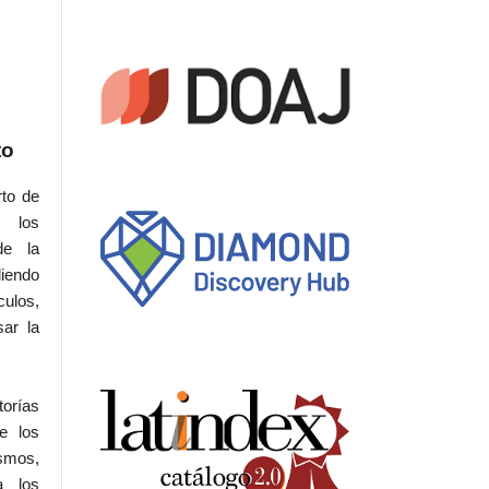
to
rto de
s los
de la
iendo
culos,
sar la
torías
e los
ismos,
a los