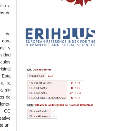
lita a
hos de
l de
 obra
eas y
rsidad
ículos
iginal
 Esta
 a la
a sin
dos de
iento-
.0 CC
ative
e url: