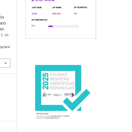
IÓN
UNDO
AD.
,
7
, 13–
pp/arti