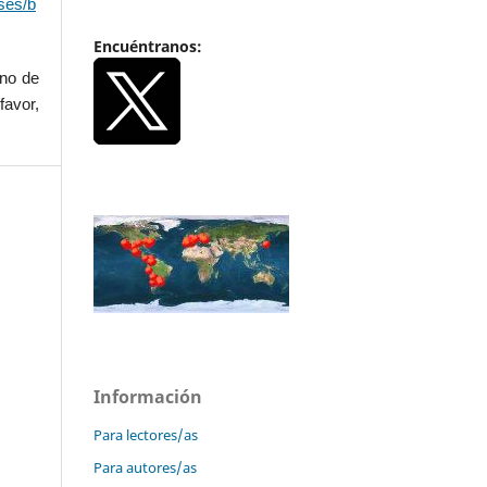
ses/b
Encuéntranos:
uno de
favor,
Información
Para lectores/as
Para autores/as