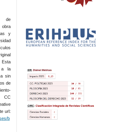
l de
 obra
eas y
rsidad
ículos
iginal
 Esta
 a la
a sin
dos de
iento-
.0 CC
ative
e url:
ses/b