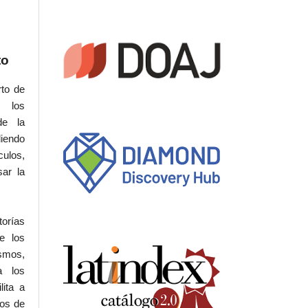
to
rto de
s los
de la
iendo
culos,
sar la
torías
e los
ismos,
a los
lita a
hos de