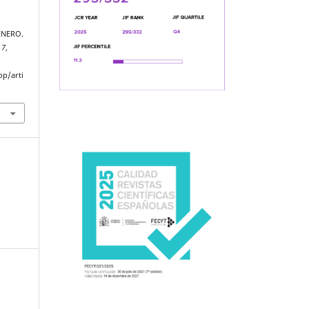
ÉNERO.
,
7
,
pp/arti