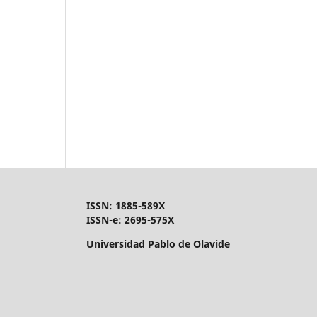
ISSN: 1885-589X
ISSN-e: 2695-575X
Universidad Pablo de Olavide