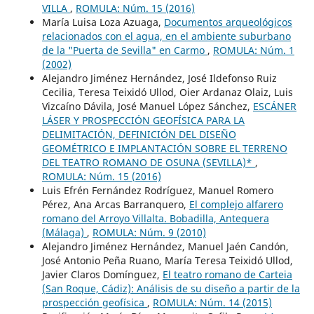
VILLA
,
ROMULA: Núm. 15 (2016)
María Luisa Loza Azuaga,
Documentos arqueológicos
relacionados con el agua, en el ambiente suburbano
de la "Puerta de Sevilla" en Carmo
,
ROMULA: Núm. 1
(2002)
Alejandro Jiménez Hernández, José Ildefonso Ruiz
Cecilia, Teresa Teixidó Ullod, Oier Ardanaz Olaiz, Luis
Vizcaíno Dávila, José Manuel López Sánchez,
ESCÁNER
LÁSER Y PROSPECCIÓN GEOFÍSICA PARA LA
DELIMITACIÓN, DEFINICIÓN DEL DISEÑO
GEOMÉTRICO E IMPLANTACIÓN SOBRE EL TERRENO
DEL TEATRO ROMANO DE OSUNA (SEVILLA)*
,
ROMULA: Núm. 15 (2016)
Luis Efrén Fernández Rodríguez, Manuel Romero
Pérez, Ana Arcas Barranquero,
El complejo alfarero
romano del Arroyo Villalta. Bobadilla, Antequera
(Málaga)
,
ROMULA: Núm. 9 (2010)
Alejandro Jiménez Hernández, Manuel Jaén Candón,
José Antonio Peña Ruano, María Teresa Teixidó Ullod,
Javier Claros Domínguez,
El teatro romano de Carteia
(San Roque, Cádiz): Análisis de su diseño a partir de la
prospección geofísica
,
ROMULA: Núm. 14 (2015)