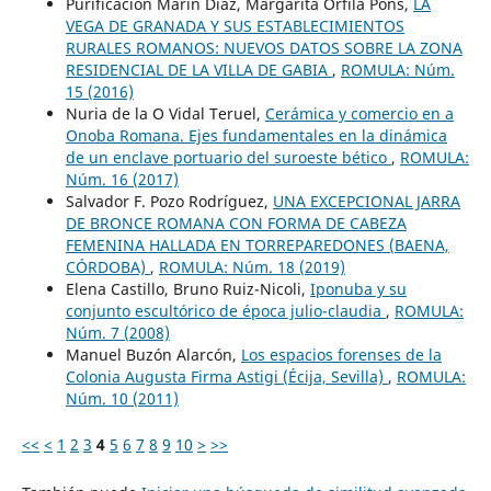
Purificación Marín Díaz, Margarita Orfila Pons,
LA
VEGA DE GRANADA Y SUS ESTABLECIMIENTOS
RURALES ROMANOS: NUEVOS DATOS SOBRE LA ZONA
RESIDENCIAL DE LA VILLA DE GABIA
,
ROMULA: Núm.
15 (2016)
Nuria de la O Vidal Teruel,
Cerámica y comercio en a
Onoba Romana. Ejes fundamentales en la dinámica
de un enclave portuario del suroeste bético
,
ROMULA:
Núm. 16 (2017)
Salvador F. Pozo Rodríguez,
UNA EXCEPCIONAL JARRA
DE BRONCE ROMANA CON FORMA DE CABEZA
FEMENINA HALLADA EN TORREPAREDONES (BAENA,
CÓRDOBA)
,
ROMULA: Núm. 18 (2019)
Elena Castillo, Bruno Ruiz-Nicoli,
Iponuba y su
conjunto escultórico de época julio-claudia
,
ROMULA:
Núm. 7 (2008)
Manuel Buzón Alarcón,
Los espacios forenses de la
Colonia Augusta Firma Astigi (Écija, Sevilla)
,
ROMULA:
Núm. 10 (2011)
<<
<
1
2
3
4
5
6
7
8
9
10
>
>>