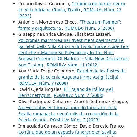
Rosario Rovira Guardiola,
Cerámica de barniz negro
en Villa Adriana (Roma, Tivoli)
,
ROMULA: Núm. 22
(2023)
Antonio J. Monterroso Checa,
"Theatrum Pompei":
forma y arquitectura
,
ROMULA: Núm. 5 (2006)
Giuseppina Enrica Cinque, Elisabetta Lazzeri,
Policromia marmorea nei rivestimentipavimentali e
parietali della Villa Adriana di Tivoli: nuove scoperte e
verifiche = Marmoreal Polychromy In The Floor
Andwall Coverings Of Hadrian’s Villa:New Discoveries
And Testing
,
ROMULA: Núm. 11 (2012)
Ana María Felipe Colodrero,
Estudio de los fustes de
granito de la colonia Augusta Firma Astigi (Écija)
,
ROMULA: Núm. 7 (2008)
David Ojeda Nogales,
El Trajano de Itálica y el
Herrschertypus
,
ROMULA: Núm. 7 (2008)
Oliva Rodríguez Gutiérrez, Araceli Rodríguez Azogue,
Nuevos datos en torno al mundo funerario en la
Sevilla romana: La necrópolis de cremación de la
Puerta Osario
,
ROMULA: Núm. 2 (2003)
Inmaculada Carrasco Gómez, David Doreste Franco,
Continuidad de un espacio funerario en Sevilla: