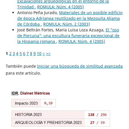
Excavaciones arqueológicas en el entorno de la
Trinidad
,
ROMULA: Núm. 4 (2005)
Antonio Peña Jurado,
Materiales de un posible edificio
de época Adrianea reutilizado en la Mezquita Aljama
de Córdoba
,
ROMULA: Núm. 2 (2003)
José Beltrán Fortes, María Luisa Loza Azuaga,
El "oso
de Porcuna": una escultura funeraria excepcional de
la Hispania romana
,
ROMULA: Núm. 4 (2005)
1
2
3
4
5
6
7
8
9
10
>
>>
También puede
Iniciar una búsqueda de similitud avanzada
para este artículo.