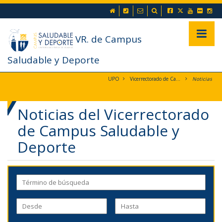
???label.access.jump.content???
inicio
+34 954 34 92 32
Enviar Email
Buscador
???label.access.jump.header???
???label.access.jump.footer???
???label.access.jump.menu???
Mostrar/
VR. de Campus
Saludable y Deporte
UPO
Vicerrectorado de Campus Saludable y Deporte
Noticias
Noticias del Vicerrectorado
de Campus Saludable y
Deporte