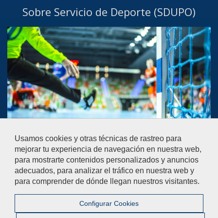
Sobre Servicio de Deporte (SDUPO)
Usamos cookies y otras técnicas de rastreo para
Contacta
mejorar tu experiencia de navegación en nuestra web,
para mostrarte contenidos personalizados y anuncios
Si tienes alguna duda puede contactar con el Vicerrectorado de
adecuados, para analizar el tráfico en nuestra web y
Campus Saludable y Deporte en el horario indicado.
para comprender de dónde llegan nuestros visitantes.
Contacto
Configurar Cookies