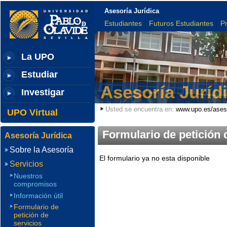
Asesoría Jurídica
Estudiantes
Futuros Estudiantes
P
La UPO
Estudiar
Asesoría Juríd
Investigar
Usted se encuentra en:
www.upo.es/aseso
UPO Virtual
Formulario de petición 
Asesoría Jurídica
Sobre la Asesoría
El formulario ya no esta disponible
Servicios
Nuestros
compromisos
Información útil
Formulario de
petición de
servicios