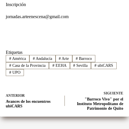
Inscripción
jornadas.arteenescena@gmail.com
Etiquetas
#
América
#
Andalucía
#
Arte
#
Barroco
#
Casa de la Provincia
#
EEHA
#
Sevilla
#
ubiCARS
#
UPO
SIGUIENTE
ANTERIOR
"Barroco Vivo" por el
Avances de los encuentros
Instituto Metropolitano de
ubiCARS
Patrimonio de Quito