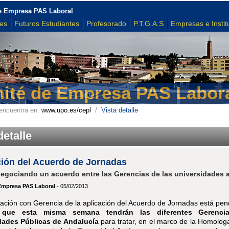
e Empresa PAS Laboral
tes
Futuros Estudiantes
Profesorado
P.T.G.A.S
Empresas e Instit
ité de Empresa PAS Labor
encuentra en:
www.upo.es/cepl
/
Vista detalle
detalle
ción del Acuerdo de Jornadas
negociando un acuerdo entre las Gerencias de las universidades 
Empresa PAS Laboral
- 05/02/2013
ación con Gerencia de la aplicación del Acuerdo de Jornadas está pen
 que esta misma semana tendrán las diferentes Gerenci
dades Públicas de Andalucía
para tratar, en el marco de la Homolog