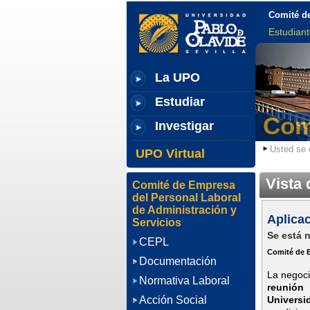
Comité d
Estudian
La UPO
Estudiar
Com
Investigar
Usted se 
UPO Virtual
Vista 
Comité de Empresa
del Personal Laboral
de Administración y
Aplica
Servicios
Se está 
CEPL
Comité de 
Documentación
La negoci
Normativa Laboral
reunión
Universi
Acción Social