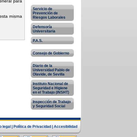
eneral para
Servicio de
Prevención de
 esta misma
Riesgos Laborales
Defensoría
Universitaria
P.A.S.
Consejo de Gobierno
Diario de la
Universidad Pablo de
Olavide, de Sevilla
Instituto Nacional de
Seguridad e Higiene
en el Trabajo (INSHT)
Inspección de Trabajo
y Seguridad Social
o legal
|
Política de Privacidad
|
Accesibilidad