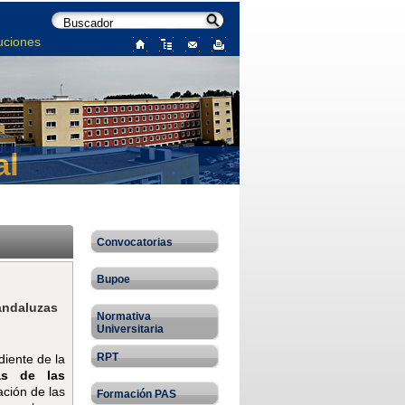
uciones
al
Convocatorias
Bupoe
andaluzas
Normativa
Universitaria
RPT
diente de la
as de las
ación de las
Formación PAS