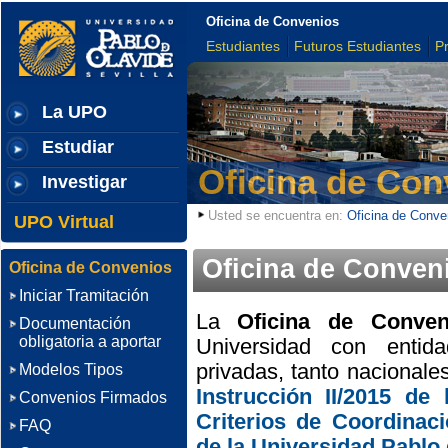
Oficina de Convenios
Estudiantes
Futuros Estudiantes
P
La UPO
Estudiar
Oficina de Con
Investigar
Usted se encuentra en:
Oficina de Conve
UPO Virtual
Oficina de Conven
Oficina de Convenios
Iniciar Tramitación
La
Oficina de Conven
Documentación
obligatoria a aportar
Universidad con entida
privadas, tanto nacionale
Modelos Tipos
Instrucción II/2015 de
Convenios Firmados
Criterios de Coordinac
FAQ
de la Universidad Pablo