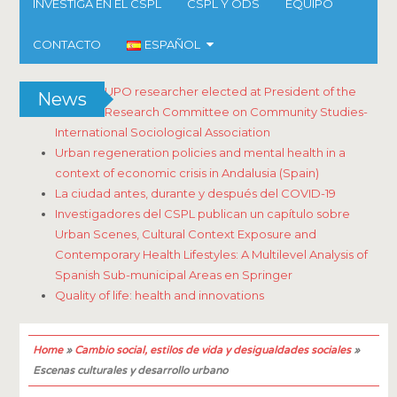
INVESTIGA EN EL CSPL
CSPL Y ODS
EQUIPO
CONTACTO
ESPAÑOL
UPO researcher elected at President of the
News
Research Committee on Community Studies-
International Sociological Association
Urban regeneration policies and mental health in a
context of economic crisis in Andalusia (Spain)
La ciudad antes, durante y después del COVID-19
Investigadores del CSPL publican un capítulo sobre
Urban Scenes, Cultural Context Exposure and
Contemporary Health Lifestyles: A Multilevel Analysis of
Spanish Sub-municipal Areas en Springer
Quality of life: health and innovations
Home
»
Cambio social, estilos de vida y desigualdades sociales
»
Escenas culturales y desarrollo urbano