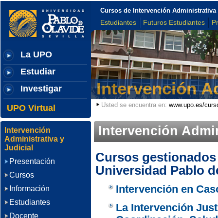
Cursos de Intervención Administrativa 
Estudiantes
Futuros Estudiantes
P
La UPO
Estudiar
Intervención Ad
Investigar
Usted se encuentra en:
www.upo.es/curs
UPO Virtual
Intervención Admin
Intervención
Administrativa y
Judicial
Cursos gestionados 
Presentación
Universidad Pablo d
Cursos
Intervención en Cas
Información
Estudiantes
La Intervención Just
Docente