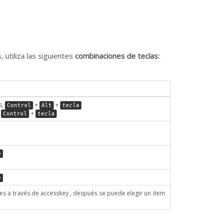
 utiliza las siguientes
combinaciones de teclas:
s,
+
+
Control
Alt
tecla
,
+
Control
tecla
a
a
les a través de accesskey , después se puede elegir un item