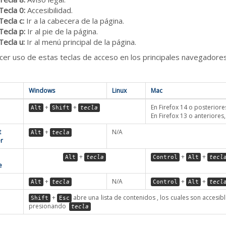
Tecla 0:
Accesibilidad.
Tecla c:
Ir a la cabecera de la página.
Tecla p:
Ir al pie de la página.
Tecla u:
Ir al menú principal de la página.
cer uso de estas teclas de acceso en los principales navegadores,
Windows
Linux
Mac
+
+
En Firefox 14 o posteriore
Alt
Shift
tecla
En Firefox 13 o anteriores
t
+
N/A
Alt
tecla
r
+
+
+
Alt
tecla
Control
Alt
tecl
e
+
N/A
+
+
Alt
tecla
Control
Alt
tecl
+
abre una lista de contenidos , los cuales son accesib
Shift
Esc
presionando
tecla