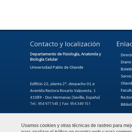
Contacto y localización
Enlac
Departamento de Fisiología, Anatomía y
Direc
Biología Celular
Diario
Universidad Pablo de Olavide
Boletí
Servic
Olavi
Edificio 22, planta 2ª, despacho 01.e
Facul
Avenida Rectora Rosario Valpuesta, 1
Recto
41089 - Dos Hermanas (Sevilla, España)
Tel.: 954 977 545 | Fax: 954 349 151
Biblio
Usamos cookies y otras técnicas de rastreo para mej
para analizar el tráfico en nuestra web y para compre