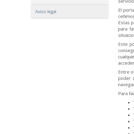
servici
El port
Aviso legal
ceñimos
Estas p
para f
situaci
Este po
consegu
cualqui
acceder
Entre o
poder d
navegac
Para fa