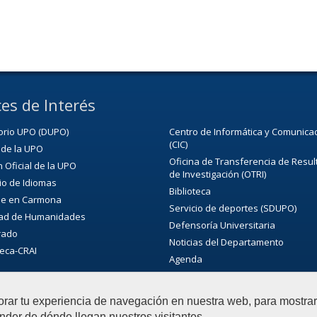
es de Interés
torio UPO (DUPO)
Centro de Informática y Comunica
(CIC)
 de la UPO
Oficina de Transferencia de Resu
n Oficial de la UPO
de Investigación (OTRI)
io de Idiomas
Biblioteca
de en Carmona
Servicio de deportes (SDUPO)
tad de Humanidades
Defensoría Universitaria
rado
Noticias del Departamento
teca-CRAI
Agenda
orar tu experiencia de navegación en nuestra web, para mostr
nder de dónde llegan nuestros visitantes.