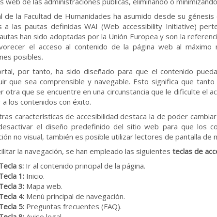
os web de las administraciones públicas, eliminando o minimizando
al de la Facultad de Humanidades ha asumido desde su génesis 
 a las pautas definidas WAI (Web accessibility Initiative) pe
autas han sido adoptadas por la Unión Europea y son la referenci
avorecer el acceso al contenido de la página web al máxim
ones posibles.
rtal, por tanto, ha sido diseñado para que el contenido pueda
ir que sea comprensible y navegable. Esto significa que tanto
er otra que se encuentre en una circunstancia que le dificulte el
 a los contenidos con éxito.
tras características de accesibilidad destaca la de poder cambia
esactivar el diseño predefinido del sitio web para que los 
ión no visual, también es posible utilizar lectores de pantalla d
cilitar la navegación, se han empleado las siguientes
teclas de acc
Tecla s:
Ir al contenido principal de la página.
Tecla 1:
Inicio.
Tecla 3:
Mapa web.
Tecla 4:
Menú principal de navegación.
Tecla 5:
Preguntas frecuentes (FAQ).
Tecla 8:
Aviso legal.