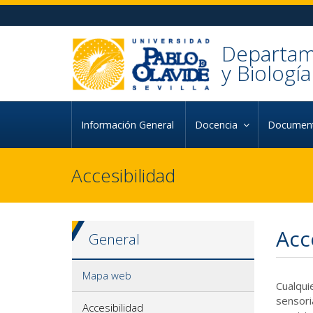
Ir al contenido principal de la página (alt + s)
Ir a la cabecera de la página (alt + c)
Ir al pie de la página (alt + p)
Ir al menú principal (alt + u)
Departame
y Biología
Información General
Docencia
Document
Accesibilidad
Acc
General
Mapa web
Cualqui
sensori
Accesibilidad