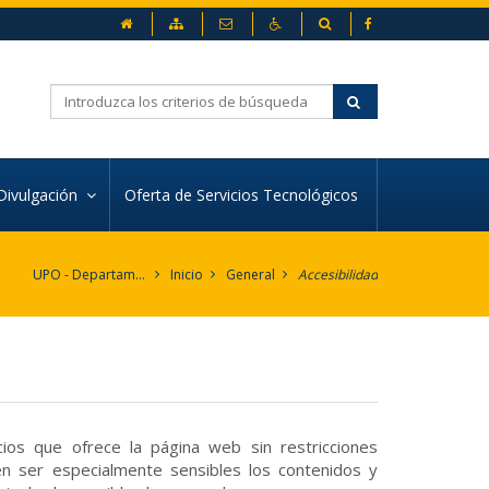
inicio
Mapa web
Contacto
Accesibilidad
Buscador
Buscar
Divulgación
Oferta de Servicios Tecnológicos
UPO - Departamento de Fisiología, Anatomía y Biología Celular
Inicio
General
Accesibilidad
cios que ofrece la página web sin restricciones
en ser especialmente sensibles los contenidos y