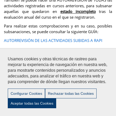
También se puede hacer una AUTORREVISIÓN de TODAS las
actividades registradas en cursos anteriores, para subsanar
aquellas que quedaron en
estado incompleto
tras la
evaluación anual del curso en el que se registraron.
Para realizar estas comprobaciones y en su caso, posibles
subsanaciones, se puede consultar la siguiente GUÍA:
AUTORREVISIÓN DE LAS ACTIVIDADES SUBIDAS A RAPI
Usamos cookies y otras técnicas de rastreo para
mejorar tu experiencia de navegación en nuestra web,
Aviso Legal
/
Privacidad
/
Accesibilidad
/
Contacto
para mostrarte contenidos personalizados y anuncios
adecuados, para analizar el tráfico en nuestra web y
para comprender de dónde llegan nuestros visitantes.
© 2012-2024 Universidad Pablo de Olavide - Escuela de
Doctorado (EDUPO) -Tel:+34- 954 977 905
Configurar Cookies
Rechazar todas las Cookies
Aceptar todas las Cookies