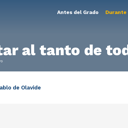
Antes del Grado
Durante 
r al tanto de tod
yo
ablo de Olavide