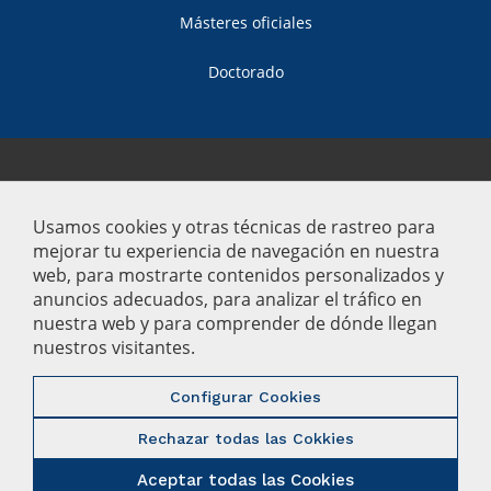
Másteres oficiales
Doctorado
© 2022 Universidad Pablo de Olavide
Usamos cookies y otras técnicas de rastreo para
Aviso Legal
mejorar tu experiencia de navegación en nuestra
Privacidad
web, para mostrarte contenidos personalizados y
anuncios adecuados, para analizar el tráfico en
Política de cookies
nuestra web y para comprender de dónde llegan
nuestros visitantes.
Contacto
Buzón de sugerencias
Configurar Cookies
Mapa web
Rechazar todas las Cokkies
Créditos
Aceptar todas las Cookies