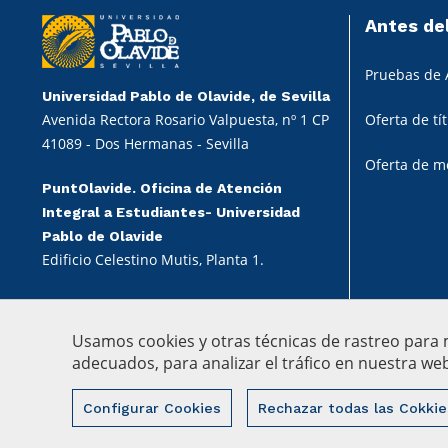
Antes de
Pruebas de 
Universidad Pablo de Olavide, de Sevilla
Avenida Rectora Rosario Valpuesta, nº 1 CP
Oferta de tí
41089 - Dos Hermanas - Sevilla
Oferta de m
PuntOlavide. Oficina de Atención
Integral a Estudiantes- Universidad
Pablo de Olavide
Edificio Celestino Mutis, Planta 1.
Usamos cookies y otras técnicas de rastreo para
adecuados, para analizar el tráfico en nuestra w
© 2022 Universidad Pablo de Olav
Configurar Cookies
Rechazar todas las Cokkie