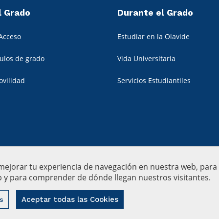
l Grado
Durante el Grado
Acceso
Estudiar en la Olavide
tulos de grado
Vida Universitaria
ovilidad
Servicios Estudiantiles
 mejorar tu experiencia de navegación en nuestra web, par
eb y para comprender de dónde llegan nuestros visitantes.
ide
|
Aviso Legal
Privacidad
Política de cookies
Contacto
Buzón de 
Aceptar todas las Cookies
s