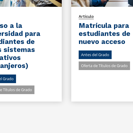
Artículo
so a la
Matrícula para
ersidad para
estudiantes de
diantes de
nuevo acceso
s sistemas
Antes del Grado
ativos
ranjeros)
Oferta de Títulos de Grado
el Grado
e Títulos de Grado