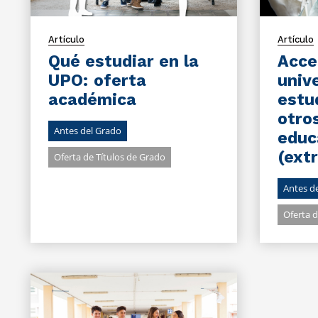
Artículo
Artículo
Qué estudiar en la
Acce
UPO: oferta
univ
académica
estu
otro
Antes del Grado
educ
(ext
Oferta de Títulos de Grado
Antes d
Oferta d