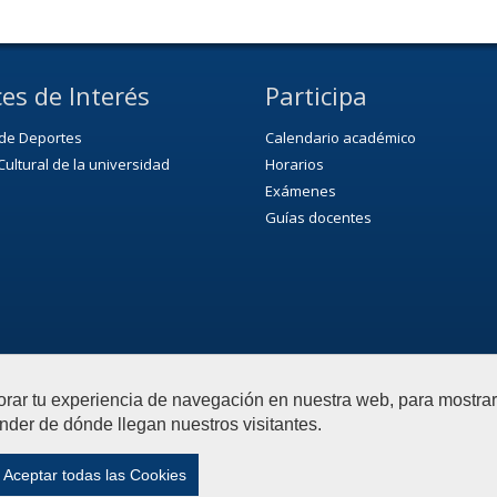
es de Interés
Participa
 de Deportes
Calendario académico
ultural de la universidad
Horarios
Exámenes
Guías docentes
orar tu experiencia de navegación en nuestra web, para mostr
nder de dónde llegan nuestros visitantes.
ias del Deporte
Contactar
|
Aviso Legal
|
Política de privacida
Aceptar todas las Cookies