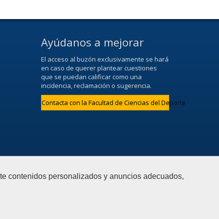
Ayúdanos a mejorar
El acceso al buzón exclusivamente se hará
en caso de querer plantear cuestiones
que se puedan calificar como una
incidencia, reclamación o sugerencia.
Contacta con la Facultad de Ciencias del Deporte
arte contenidos personalizados y anuncios adecuados,
d
|
Mapa web
|