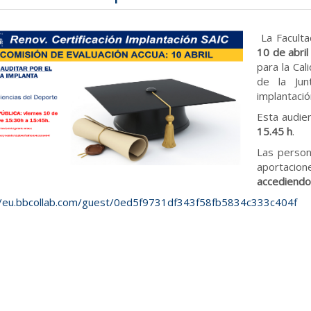
La Faculta
10 de abril
para la Cal
de la Jun
implantació
Esta audien
15.45 h
.
Las person
aportaci
accediendo 
//eu.bbcollab.com/guest/0ed5f9731df343f58fb5834c333c404f