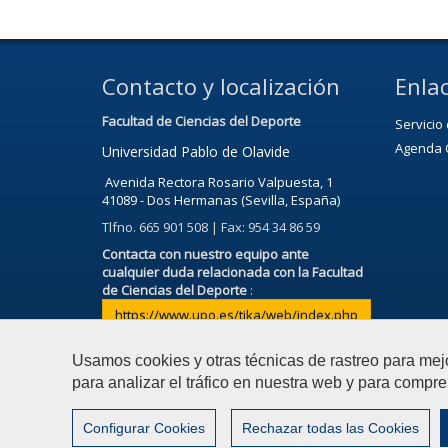
Contacto y localización
Enlac
Facultad de Ciencias del Deporte
Servicio
Agenda C
Universidad Pablo de Olavide
Avenida Rectora Rosario Valpuesta, 1
41089 - Dos Hermanas (Sevilla, España)
Tlfno. 665 901 508 | Fax: 954 34 86 59
Contacta con nuestro equipo ante
cualquier duda relacionada con la Facultad
de Ciencias del Deporte
:
https://www.upo.es/tika/web/index.php
Usamos cookies y otras técnicas de rastreo para mej
para analizar el tráfico en nuestra web y para compre
© 2021 Universidad Pablo de Olavide - Facultad de Cienc
Configurar Cookies
Rechazar todas las Cookies