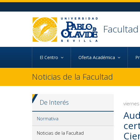
Ir al contenido principal de la página (alt + s)
Ir a la cabecera de la página (alt + c)
Ir al pie de la página (alt + p)
Ir al menú principal (alt + u)
Facultad
El Centro
Oferta Académica
P
Noticias de la Facultad
De Interés
viernes
Aud
Normativa
cer
Cie
Noticias de la Facultad