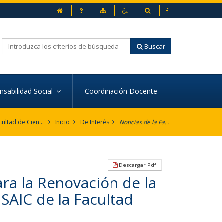
inicio
Preguntas frecuentes
Mapa web
Accesibilidad
Buscador
Facebook
Buscar
onsabilidad Social
Coordinación Docente
Facultad de Ciencias del Deporte
Inicio
De Interés
Noticias de la Facultad
Descargar Pdf
ara la Renovación de la
 SAIC de la Facultad