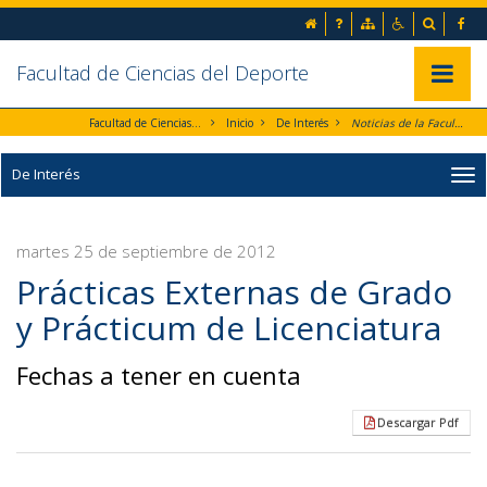
Ir al contenido principal de la página (alt + s)
inicio
Preguntas frecuentes
Mapa web
Accesibilida
Buscad
Fa
Ir a la cabecera de la página (alt + c)
Ir al pie de la página (alt + p)
Ir al menú principal (alt + u)
Facultad de Ciencias del Deporte
Mostrar/
Facultad de Ciencias del Deporte
Inicio
De Interés
Noticias de la Facultad
De Interés
martes 25 de septiembre de 2012
Prácticas Externas de Grado
y Prácticum de Licenciatura
Fechas a tener en cuenta
Descargar Pdf