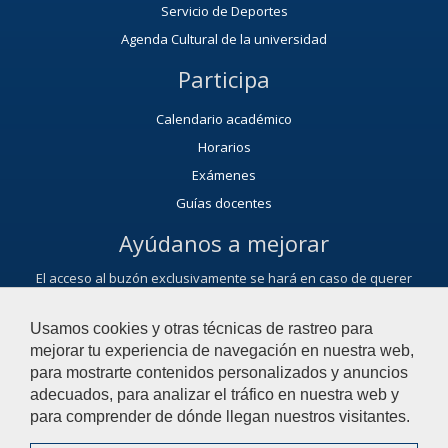
Servicio de Deportes
Agenda Cultural de la universidad
Participa
Calendario académico
Horarios
Exámenes
Guías docentes
Ayúdanos a mejorar
El acceso al buzón exclusivamente se hará en caso de querer
plantear cuestiones que se puedan calificar como una incidencia,
reclamación o sugerencia.
Usamos cookies y otras técnicas de rastreo para
Contacta con la Facultad de Ciencias del Deporte
mejorar tu experiencia de navegación en nuestra web,
para mostrarte contenidos personalizados y anuncios
adecuados, para analizar el tráfico en nuestra web y
© 2021 Universidad Pablo de Olavide - Facultad de Ciencias del
para comprender de dónde llegan nuestros visitantes.
Deporte