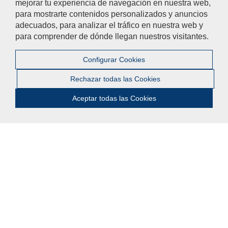
mejorar tu experiencia de navegación en nuestra web,
Horarios
para mostrarte contenidos personalizados y anuncios
Exámenes
adecuados, para analizar el tráfico en nuestra web y
para comprender de dónde llegan nuestros visitantes.
Guías docentes
Ayúdanos a mejorar
Configurar Cookies
El acceso al buzón exclusivamente se hará en caso de querer
Rechazar todas las Cookies
plantear cuestiones que se puedan calificar como una incidencia,
reclamación o sugerencia.
Aceptar todas las Cookies
Contacta con la Facultad de Ciencias del Deporte
© 2021 Universidad Pablo de Olavide - Facultad de Ciencias del
Deporte
Contactar
|
Aviso Legal
|
Política de privacidad
|
Mapa web
|
Configurar cookies