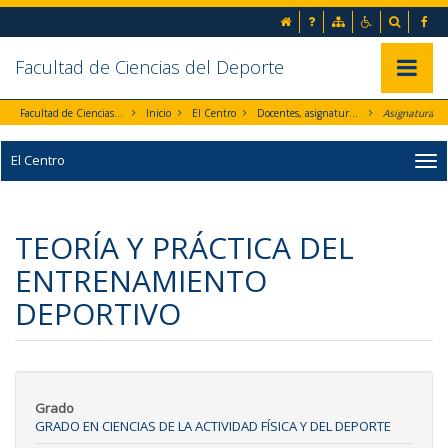
Ir al contenido principal de la página (alt + s)
inicio
Preguntas frecuentes
Mapa web
Accesibilida
Buscad
Fa
Ir a la cabecera de la página (alt + c)
Ir al pie de la página (alt + p)
Ir al menú principal (alt + u)
Facultad de Ciencias del Deporte
Mostrar/
Facultad de Ciencias del Deporte
Inicio
El Centro
Docentes, asignaturas y Departamentos
Asignaturas
El Centro
TEORÍA Y PRÁCTICA DEL
ENTRENAMIENTO
DEPORTIVO
Grado
GRADO EN CIENCIAS DE LA ACTIVIDAD FÍSICA Y DEL DEPORTE