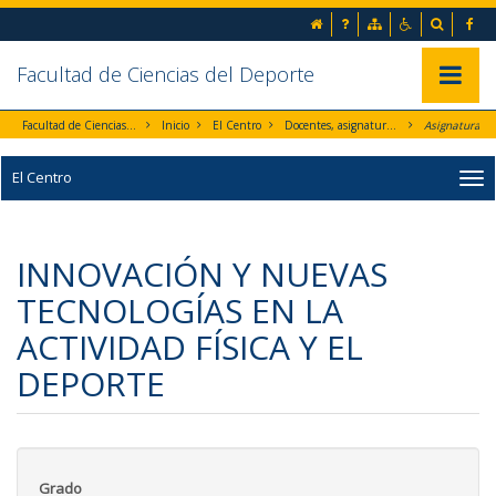
Ir al contenido principal de la página (alt + s)
inicio
Preguntas frecuentes
Mapa web
Accesibilida
Buscad
Fa
Ir a la cabecera de la página (alt + c)
Ir al pie de la página (alt + p)
Ir al menú principal (alt + u)
Facultad de Ciencias del Deporte
Mostrar/
Facultad de Ciencias del Deporte
Inicio
El Centro
Docentes, asignaturas y Departamentos
Asignaturas
El Centro
INNOVACIÓN Y NUEVAS
TECNOLOGÍAS EN LA
ACTIVIDAD FÍSICA Y EL
DEPORTE
Grado