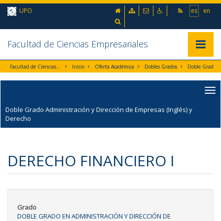
Ir al contenido principal de la página (alt + s)
inicio
Mapa web
Contacto
Accesibilidad
UPO
es
en
Ir a la cabecera de la página (alt + c)
Ir al pie de la página (alt + p)
Buscador
Ir al menú principal (alt + u)
Facultad de Ciencias Empresariales
Mostrar/
Facultad de Ciencias Empresariales
Inicio
Oferta Académica
Dobles Grados
Doble Grado Administración y Dirección de Empresas (Inglés) y
Derecho
DERECHO FINANCIERO I
Grado
DOBLE GRADO EN ADMINISTRACIÓN Y DIRECCIÓN DE