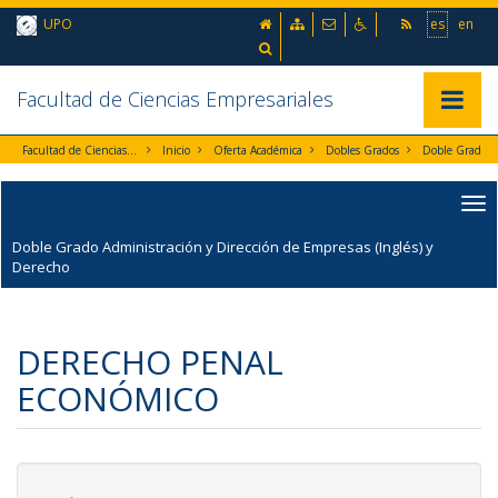
Ir al contenido principal de la página (alt + s)
inicio
Mapa web
Contacto
Accesibilidad
UPO
es
en
Ir a la cabecera de la página (alt + c)
Ir al pie de la página (alt + p)
Buscador
Ir al menú principal (alt + u)
Facultad de Ciencias Empresariales
Mostrar/
Facultad de Ciencias Empresariales
Inicio
Oferta Académica
Dobles Grados
Doble Grado Administración y Dirección de Empresas (Inglés) y
Derecho
DERECHO PENAL
ECONÓMICO