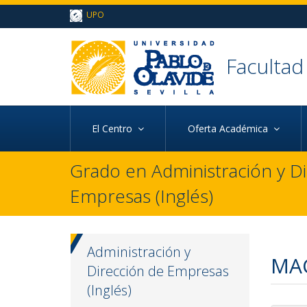
Ir al contenido principal de la página (alt + s)
UPO
Ir a la cabecera de la página (alt + c)
Ir al pie de la página (alt + p)
Ir al menú principal (alt + u)
Facultad
El Centro
Oferta Académica
Grado en Administración y D
Empresas (Inglés)
Administración y
MAC
Dirección de Empresas
(Inglés)