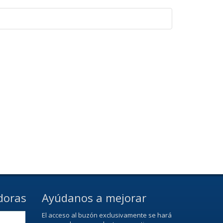
doras
Ayúdanos a mejorar
El acceso al buzón exclusivamente se hará