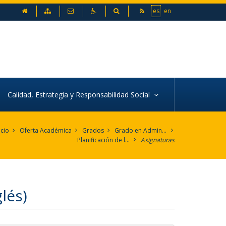
inicio
Mapa web
Contacto
Accesibilidad
Buscador
es
en
Calidad, Estrategia y Responsabilidad Social
icio
Oferta Académica
Grados
Grado en Administración y Dirección de Empresas (Inglés)
Planificación de la enseñanza
Asignaturas
lés)