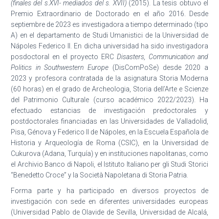
(finales del s.XVI- mediados del s. XVII)
(2015). La tesis obtuvo el
Premio Extraordinario de Doctorado en el año 2016. Desde
septiembre de 2023 es investigadora a tiempo determinado (tipo
A) en el departamento de Studi Umanistici de la Universidad de
Nápoles Federico II. En dicha universidad ha sido investigadora
posdoctoral en el proyecto ERC
Disasters, Communication and
Politics in Southwestern Europe
(DisComPoSe) desde 2020 a
2023 y profesora contratada de la asignatura Storia Moderna
(60 horas) en el grado de Archeologia, Storia dell’Arte e Scienze
del Patrimonio Culturale (curso académico 2022/2023). Ha
efectuado estancias de investigación predoctorales y
postdoctorales financiadas en las Universidades de Valladolid,
Pisa, Génova y Federico II de Nápoles, en la Escuela Española de
Historia y Arqueología de Roma (CSIC), en la Universidad de
Cukurova (Adana, Turquía) y en instituciones napolitanas, como
el Archivio Banco di Napoli, el Istituto Italiano per gli Studi Storici
“Benedetto Croce” y la Società Napoletana di Storia Patria.
Forma parte y ha participado en diversos proyectos de
investigación con sede en diferentes universidades europeas
(Universidad Pablo de Olavide de Sevilla, Universidad de Alcalá,