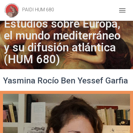
Geometry
, Frans Floris (1557)
PAIDI HUM 680
C
Estudios sobre Europa,
A
M
el mundo mediterráneo
B
I
A
y su difusión atlántica
R
M
(HUM 680)
O
D
O
D
Yasmina Rocío Ben Yessef Garfia
E
N
A
V
E
G
A
C
I