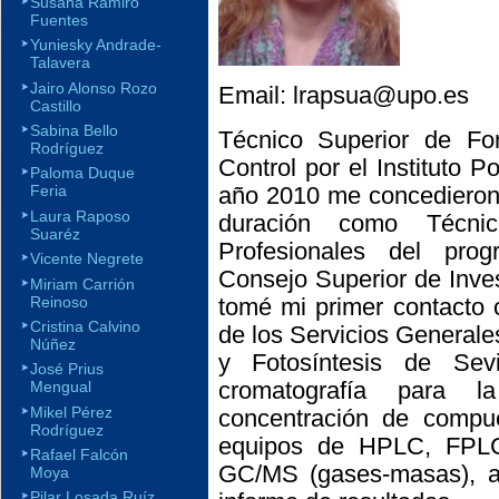
Susana Ramiro
Fuentes
Yuniesky Andrade-
Talavera
Jairo Alonso Rozo
Email: lrapsua@upo.es
Castillo
Sabina Bello
Técnico Superior de For
Rodríguez
Control por el Instituto P
Paloma Duque
año 2010 me concedieron 
Feria
Laura Raposo
duración como Técni
Suaréz
Profesionales del pro
Vicente Negrete
Consejo Superior de Inve
Miriam Carrión
Reinoso
tomé mi primer contacto 
Cristina Calvino
de los Servicios Generales
Núñez
y Fotosíntesis de Sev
José Prius
cromatografía para 
Mengual
Mikel Pérez
concentración de compu
Rodríguez
equipos de HPLC, FPLC
Rafael Falcón
GC/MS (gases-masas), a
Moya
Pilar Losada Ruíz