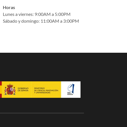
Horas
Lunes a viernes: 9:00AM a 5:00PM
Sábado y domingo: 11:00AM a 3:00PM