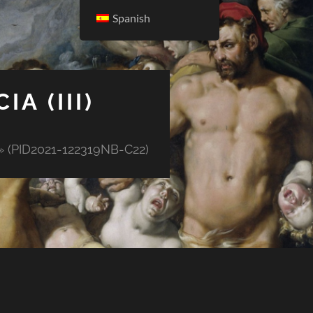
Spanish
A (III)
os» (PID2021-122319NB-C22)