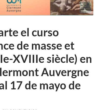
arte el curso
nce de masse et
e-XVIIIe siècle) en
 Clermont Auvergne
 al 17 de mayo de