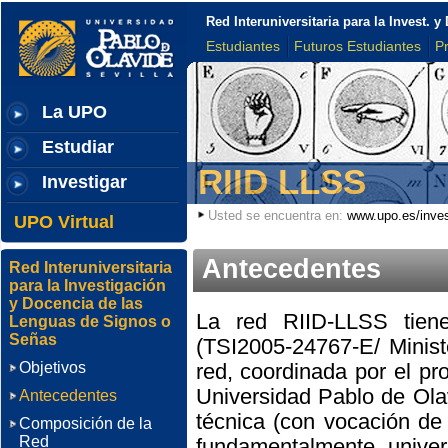
Red Interuniversitaria para la Invest.
Estudiantes
Futuros Estudiantes
P
La UPO
Estudiar
RIID LLSS
Investigar
Usted se encuentra en:
www.upo.es/inves
UPO Virtual
Antecedentes
Red Interuniversitaria
para la Investigación
y Docencia de las
La red RIID-LLSS tie
Lenguas de Signos o
Señas
(TSI2005-24767-E/ Minist
Objetivos
red, coordinada por el pr
Universidad Pablo de Olav
Antecedentes
técnica (con vocación de
Composición de la
Red
fundamentalmente univers