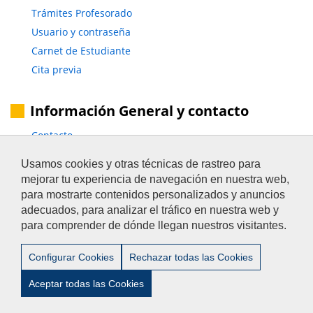
Trámites Profesorado
Usuario y contraseña
Carnet de Estudiante
Cita previa
Información General y contacto
Contacto
Buzón de Sugerencias
Usamos cookies y otras técnicas de rastreo para
mejorar tu experiencia de navegación en nuestra web,
para mostrarte contenidos personalizados y anuncios
adecuados, para analizar el tráfico en nuestra web y
para comprender de dónde llegan nuestros visitantes.
Aviso Legal
/
Privacidad
/
Accesibilidad
/
Contacto
Configurar Cookies
Rechazar todas las Cookies
Aceptar todas las Cookies
© 2012-2024 Universidad Pablo de Olavide - Escuela de
Doctorado (EDUPO) -Tel:+34- 954 977 905