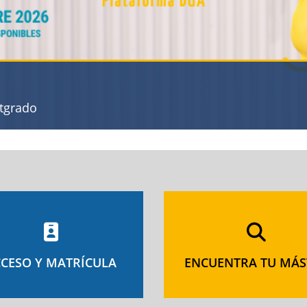
stgrado
CESO Y MATRÍCULA
ENCUENTRA TU MÁS