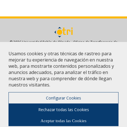
© 2026 Universidad Pablo de Olavide - Oficina de Transferencia de
Resultados de Investigación - OTRI
Usamos cookies y otras técnicas de rastreo para
Aviso legal
/
Política de Privacidad
/
Contacto
/
Configurar
mejorar tu experiencia de navegación en nuestra
cookies
web, para mostrarte contenidos personalizados y
anuncios adecuados, para analizar el tráfico en
nuestra web y para comprender de dónde llegan
nuestros visitantes.
Configurar Cookies
Financia Fondo Europeo de Desarrollo Regional (FEDER) y la Junta de
Andalucía
Rechazar todas las Cookies
Referencia del Proyecto: AT17_5996
Referencia del Proyecto: AT21_00089
Aceptar todas las Cookies