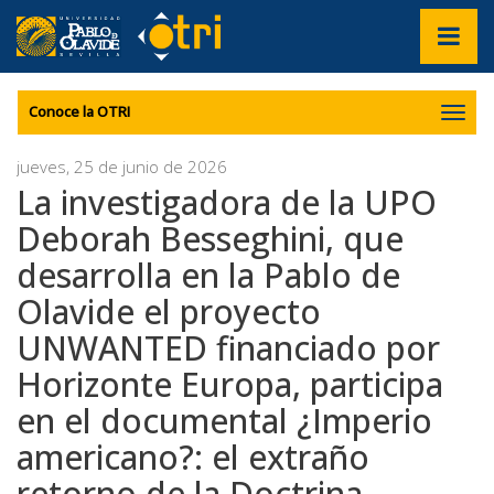
???
label.access.jump.content???
???
Mostrar/
label.access.jump.header???
???
navegac
label.access.jump.footer???
???
label.access.jump.menu???
Conoce la OTRI
jueves, 25 de junio de 2026
La investigadora de la UPO
Deborah Besseghini, que
desarrolla en la Pablo de
Olavide el proyecto
UNWANTED financiado por
Horizonte Europa, participa
en el documental ¿Imperio
americano?: el extraño
retorno de la Doctrina