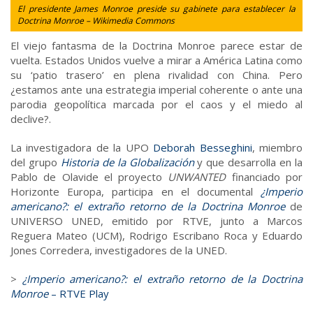
El presidente James Monroe preside su gabinete para establecer la
Doctrina Monroe – Wikimedia Commons
El viejo fantasma de la Doctrina Monroe parece estar de
vuelta. Estados Unidos vuelve a mirar a América Latina como
su ‘patio trasero’ en plena rivalidad con China. Pero
¿estamos ante una estrategia imperial coherente o ante una
parodia geopolítica marcada por el caos y el miedo al
declive?.
La investigadora de la UPO
Deborah Besseghini
, miembro
del grupo
Historia de la Globalización
y que desarrolla en la
Pablo de Olavide el proyecto
UNWANTED
financiado por
Horizonte Europa, participa en el documental
¿Imperio
americano?: el extraño retorno de la Doctrina Monroe
de
UNIVERSO UNED, emitido por RTVE, junto a Marcos
Reguera Mateo (UCM), Rodrigo Escribano Roca y Eduardo
Jones Corredera, investigadores de la UNED.
>
¿Imperio americano?: el extraño retorno de la Doctrina
Monroe
– RTVE Play