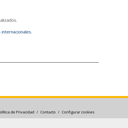
alizados.
internacionales.
olítica de Privacidad
/
Contacto
/
Configurar cookies