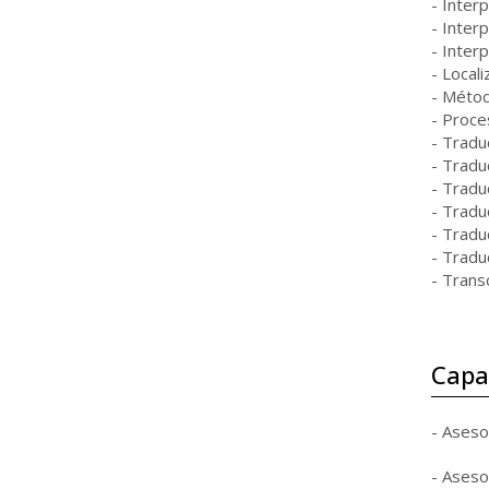
- Inter
- Interp
- Interp
- Locali
- Métod
- Proce
- Traduc
- Tradu
- Traduc
- Tradu
- Traduc
- Traduc
- Trans
Capac
- Aseso
- Aseso