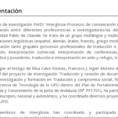
entación
o de investigación PAIDI 'Interglosia-Procesos de comunicación 
ación entre diferentes profesores/as e investigadores/as de
idad Pablo de Olavide. Se trata de un grupo multilingüe y multic
ciones lingüísticas (español, alemán, árabe, francés, griego modern
gación tanto grupales (procesos profesionales de traducción e i
ión, interpretación comercial, interpretación de conferencias,
ca y posedición, traducción e interpretación en asilo y refugio, trad
ger el testigo de Elisa Calvo Encinas, Francisco J. Vigier Moreno 
al del proyecto de investigación 'Traducción y revisión de doc
: investigación y formación en Traducción y compromiso social', f
rencia de Tecnología de la UPO dentro del Plan de Fortalecimie
a y Conocimiento de la Junta de Andalucía (Rfª PF1701), ha part
europeo, nacional y autonómico, y ha coordinado diversos proyec
 UPO.
embros de Interglosia han coordinado y participado 
//www.upo.es/investiga/interglosia/difusion/investigacion/proy