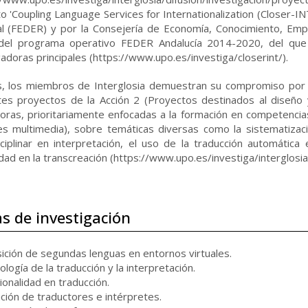
o 'Coupling Language Services for Internationalization (Closer-IN
l (FEDER) y por la Consejería de Economía, Conocimiento, Empr
del programa operativo FEDER Andalucía 2014-2020, del que 
gadoras principales (https://www.upo.es/investiga/closerint/).
 los miembros de Interglosia demuestran su compromiso por la 
tes proyectos de la Acción 2 (Proyectos destinados al diseño
oras, prioritariamente enfocadas a la formación en competencias)
s multimedia), sobre temáticas diversas como la sistematizaci
sciplinar en interpretación, el uso de la traducción automátic
idad en la transcreación (https://www.upo.es/investiga/interglosi
s de investigación
sición de segundas lenguas en entornos virtuales.
logía de la traducción y la interpretación.
ionalidad en traducción.
ción de traductores e intérpretes.