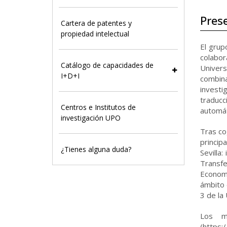
Pres
Cartera de patentes y
propiedad intelectual
El grup
colabor
Catálogo de capacidades de
Univers
I+D+I
combina
investi
traducc
Centros e Institutos de
automáti
investigación UPO
Tras co
princip
¿Tienes alguna duda?
Sevilla
Transfe
Economí
ámbito 
3 de la
Los mi
(https: