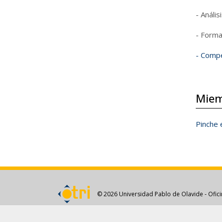
- Anális
- Forma
- Compe
Miem
Pinche 
© 2026 Universidad Pablo de Olavide - Ofici