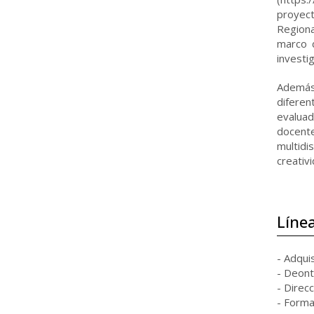
proyect
Regiona
marco 
investi
Además,
diferen
evaluad
docente
multidi
creativ
Línea
- Adqui
- Deonto
- Direcc
- Forma