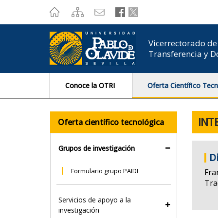
???
label.access.jump.content???
???
label.access.jump.header???
???
label.access.jump.footer???
???
label.access.jump.menu???
Vicerrectorado de 
Transferencia y 
Conoce la OTRI
Oferta Científico Tec
INT
Oferta científico tecnológica
Grupos de investigación
D
Formulario grupo PAIDI
Fra
Tra
Servicios de apoyo a la
investigación