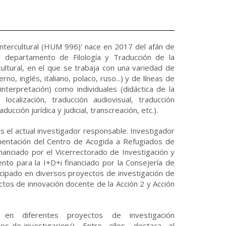
intercultural (HUM 996)' nace en 2017 del afán de
l departamento de Filología y Traducción de la
ultural, en el que se trabaja con una variedad de
o, inglés, italiano, polaco, ruso...) y de líneas de
nterpretación) como individuales (didáctica de la
 localización, traducción audiovisual, traducción
ucción jurídica y judicial, transcreación, etc.).
es el actual investigador responsable. Investigador
umentación del Centro de Acogida a Refugiados de
inanciado por el Vicerrectorado de Investigación y
nto para la I+D+i financiado por la Consejería de
icipado en diversos proyectos de investigación de
tos de innovación docente de la Acción 2 y Acción
en diferentes proyectos de investigación
ectos-de-investigacion/). Entre ellos, destaca el