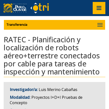
???
label.access.jump.content???
???
Mostrar/
label.access.jump.header???
???
navegac
label.access.jump.footer???
???
label.access.jump.menu???
Transferencia
RATEC - Planificación y
localización de robots
aéreo+terrestre conectados
por cable para tareas de
inspección y mantenimiento
Investigador/a:
Luis Merino Cabañas
Modalidad:
Proyectos I+D+I Pruebas de
Concepto