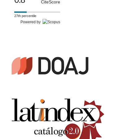
CiteScore
27th percentile
Powered by