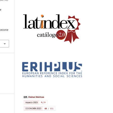
e
tecone