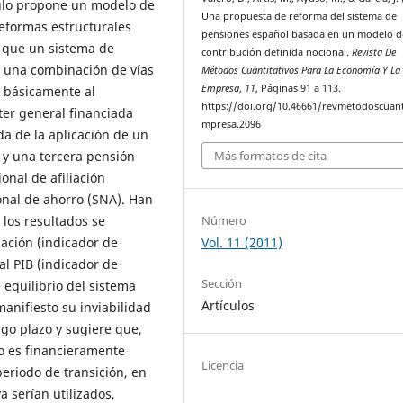
culo propone un modelo de
Una propuesta de reforma del sistema de
eformas estructurales
pensiones español basada en un modelo d
s que un sistema de
contribución definida nocional.
Revista De
a una combinación de vías
Métodos Cuantitativos Para La Economía Y La
Empresa
,
11
, Páginas 91 a 113.
 básicamente al
https://doi.org/10.46661/revmetodoscuan
ter general financiada
mpresa.2096
a de la aplicación de un
 y una tercera pensión
Más formatos de cita
nal de afiliación
nal de ahorro (SNA). Han
Número
 los resultados se
Vol. 11 (2011)
ación (indicador de
l PIB (indicador de
Sección
e equilibrio del sistema
Artículos
anifiesto su inviabilidad
rgo plazo y sugiere que,
 es financieramente
Licencia
periodo de transición, en
a serían utilizados,