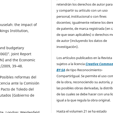
retendrán los derechos de autor para
y compartir su artículo con un uso
personal, institucional o con fines
docentes; igualmente retiene los der
huselah: the impact of
de patente, de marca registrada (en 
ings Institution,
de que sean aplicables) o derechos m
de autor (incluyendo los datos de
investigación).
and budgetary
060)”. Joint Report
Los artículos publicados en la Revista
N) and the Economic
sujetos a la licencia
Creative Common
/2009, 39–48.
BY-SA
de tipo Reconocimiento-
CompartirIgual. Se permite el uso com
 “Posibles reformas del
de la obra, reconociendo su autoría, y
cencia ante la Comisión
las posibles obras derivadas, la distri
Pacto de Toledo del
de las cuales se debe hacer con una li
putados (Gobierno de
igual a la que regula la obra original.
Hasta el volumen 21 se ha estado
tate, London: Weidenfeld