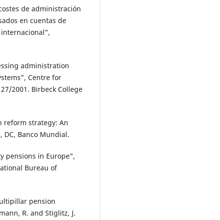
s costes de administración
asados en cuentas de
 internacional”,
sessing administration
systems”, Centre for
 27/2001. Birbeck College
n reform strategy: An
, DC, Banco Mundial.
ity pensions in Europe”,
ational Bureau of
ltipillar pension
ann, R. and Stiglitz, J.