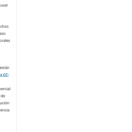
 usar
echos
caso
orales
 están
s CC-
ercial
 de
bución
cencia