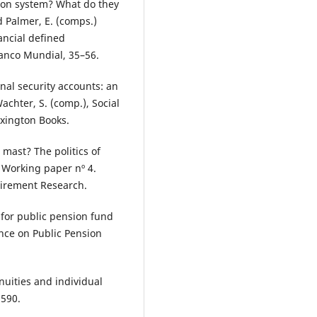
ion system? What do they
d Palmer, E. (comps.)
ancial defined
anco Mundial, 35–56.
sonal security accounts: an
achter, S. (comp.), Social
exington Books.
 mast? The politics of
 Working paper nº 4.
tirement Research.
k for public pension fund
ce on Public Pension
nnuities and individual
1590.