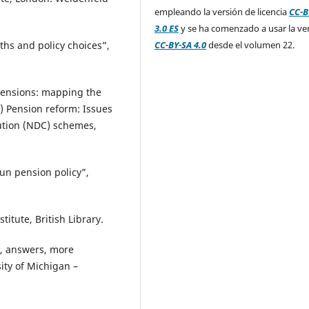
empleando la versión de licencia
CC-B
3.0 ES
y se ha comenzado a usar la ve
CC-BY-SA 4.0
desde el volumen 22.
ths and policy choices”,
 pensions: mapping the
) Pension reform: Issues
bution (NDC) schemes,
run pension policy”,
titute, British Library.
s, answers, more
ity of Michigan –