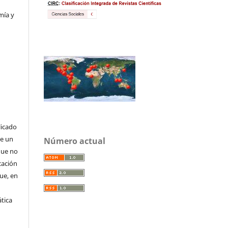
mía y
licado
de un
Número actual
que no
cación
que, en
tica