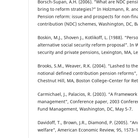
Borsch-Supan, A.H. (2006). “What are NDC pens
bring to reform strategies?” In Holzmann, R. an
Pension reform: issue and prospects for non-fin
contribution (NDC) schemes, Washington, DC, B
Boskin, M.J., Shoven J., Kotlikoff, L. (1988). “Per
alternative social security reform proposal”. In W
security and private pensions, Lexington, MA, L
Brooks, S.M., Weaver, R.K. (2004). “Lashed to the
notional defined contribution pension reforms”,
Chestnut Hill, MA, Boston College–Center for Re
Carmichael, J., Palacios, R. (2003). “A Framewor
management”, Conference paper, 2003 Conferen
Fund Management, Washington, DC, May 5-7.
Davidoff, T., Brown, J.R., Diamond, P. (2005). “A
welfare”, American Economic Review, 95, 1573–