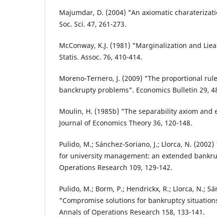
Majumdar, D. (2004) "An axiomatic charaterizati
Soc. Sci. 47, 261-273.
McConway, K.J. (1981) "Marginalization and Liear
Statis. Assoc. 76, 410-414.
Moreno-Ternero, J. (2009) "The proportional rule
banckrupty problems". Economics Bulletin 29, 4
Moulin, H. (1985b) "The separability axiom and
Journal of Economics Theory 36, 120-148.
Pulido, M.; Sánchez-Soriano, J.; Llorca, N. (200
for university management: an extended bankru
Operations Research 109, 129-142.
Pulido, M.; Borm, P.; Hendrickx, R.; Llorca, N.; S
"Compromise solutions for bankruptcy situations
Annals of Operations Research 158, 133-141.