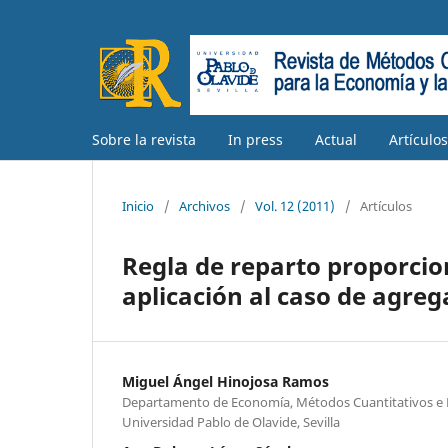
Sobre la revista
In press
Actual
Artículo
Inicio
/
Archivos
/
Vol. 12 (2011)
/
Artículos
Regla de reparto proporcion
aplicación al caso de agreg
Miguel Ángel Hinojosa Ramos
Departamento de Economía, Métodos Cuantitativos e 
Universidad Pablo de Olavide, Sevilla