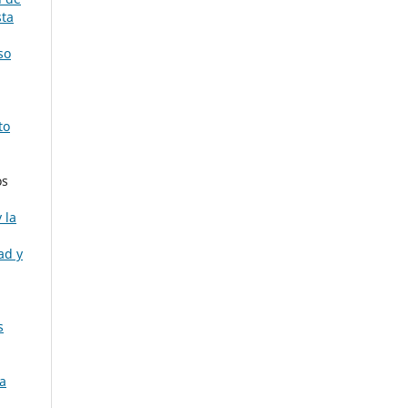
sta
so
to
os
 la
ad y
s
la