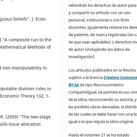
retendrán los derechos de autor para
y compartir su artículo con un uso
uous beliefs". J. Econ.
personal, institucional o con fines
docentes; igualmente retiene los der
de patente, de marca registrada (en 
7) "A composite run to the
de que sean aplicables) o derechos m
. Mathematical Methods of
de autor (incluyendo los datos de
investigación).
d non-manipulability in
Los artículos publicados en la Revista
sujetos a la licencia
Creative Common
BY-SA
de tipo Reconocimiento-
ipulable division rules in
CompartirIgual. Se permite el uso com
 Economic Theory 132, 1-
de la obra, reconociendo su autoría, y
las posibles obras derivadas, la distri
de las cuales se debe hacer con una li
 R. (2009) "The two-stage
igual a la que regula la obra original.
lti-issue allocation
Hasta el volumen 21 se ha estado