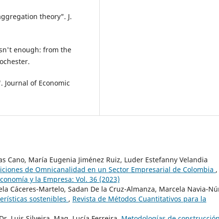
aggregation theory". J.
sn't enough: from the
ochester.
". Journal of Economic
as Cano, María Eugenia Jiménez Ruiz, Luder Estefanny Velandia
iciones de Omnicanalidad en un Sector Empresarial de Colombia
,
conomía y la Empresa: Vol. 36 (2023)
ela Cáceres-Martelo, Sadan De la Cruz-Almanza, Marcela Navia-Nú
rísticas sostenibles
,
Revista de Métodos Cuantitativos para la
r. Luis Silveira, Mag. Lucía Ferreira,
Metodologías de construcció