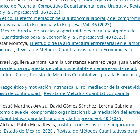
 Índice de Potencial Competitivo Departamental para Uruguay
,
Revi
 y la Empresa: Vol. 36 (2023)
a ético. El efecto mediador de la autonomía laboral y del compromi
tativos para la Economía y la Empresa: Vol. 36 (2023)
 México: brecha de precios y oportunidades para una Agenda de
Cuantitativos para la Economía y la Empresa: Vol. 40 (2025)
César Montoya,
El estudio de la arquitectura empresarial en el ámbi
métrica
,
Revista de Métodos Cuantitativos para la Economía y la
Israel Aguilera Zambra, Camila Constanza Ramírez Vega, Juan Carl
cia de una propuesta de valor sustentable en empresas de retail.
uimbo – Chile
,
Revista de Métodos Cuantitativos para la Economía y
erazgo ético y motivación intrínseca. El rol mediador de la creativid
miso de continuidad
,
Revista de Métodos Cuantitativos para la
o Josué Martínez-Arvizu, David Gómez Sánchez, Lorena Gabriela
 como clave del compromiso organizacional: La mediación del estré
uantitativos para la Economía y la Empresa: Vol. 40 (2025)
Aldana, Pablo Mejía Reyes,
Instituciones y costos de negociación-
el Estado de México, 2020
,
Revista de Métodos Cuantitativos para 