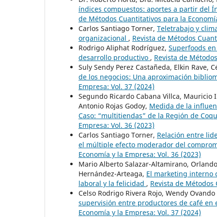
índices compuestos: aportes a partir del
de Métodos Cuantitativos para la Economía
Carlos Santiago Torner,
Teletrabajo y clim
organizacional
,
Revista de Métodos Cuanti
Rodrigo Aliphat Rodríguez,
Superfoods en
desarrollo productivo
,
Revista de Métodos 
Suly Sendy Perez Castañeda, Elkin Rave, 
de los negocios: Una aproximación biblio
Empresa: Vol. 37 (2024)
Segundo Ricardo Cabana Villca, Mauricio 
Antonio Rojas Godoy,
Medida de la influen
Caso: “multitiendas” de la Región de Coq
Empresa: Vol. 36 (2023)
Carlos Santiago Torner,
Relación entre lid
el múltiple efecto moderador del compro
Economía y la Empresa: Vol. 36 (2023)
Mario Alberto Salazar-Altamirano, Orland
Hernández-Arteaga,
El marketing interno
laboral y la felicidad
,
Revista de Métodos C
Celso Rodrigo Rivera Rojo, Wendy Ovando 
supervisión entre productores de café en 
Economía y la Empresa: Vol. 37 (2024)