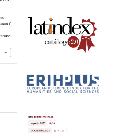
es .
nomía Y
tecone