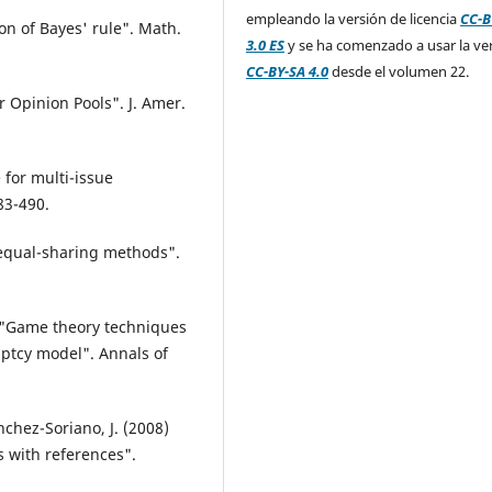
empleando la versión de licencia
CC-B
on of Bayes' rule". Math.
3.0 ES
y se ha comenzado a usar la ve
CC-BY-SA 4.0
desde el volumen 22.
 Opinion Pools". J. Amer.
 for multi-issue
83-490.
 equal-sharing methods".
2) "Game theory techniques
ptcy model". Annals of
ánchez-Soriano, J. (2008)
 with references".