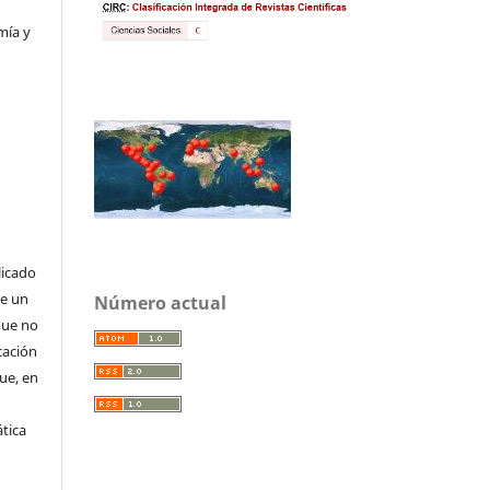
mía y
licado
de un
Número actual
que no
cación
que, en
tica