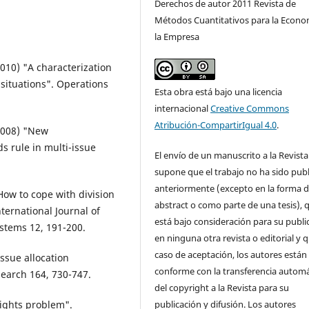
Derechos de autor 2011 Revista de
Métodos Cuantitativos para la Econo
la Empresa
2010) "A characterization
n situations". Operations
Esta obra está bajo una licencia
internacional
Creative Commons
Atribución-CompartirIgual 4.0
.
(2008) "New
s rule in multi-issue
El envío de un manuscrito a la Revista
supone que el trabajo no ha sido pub
anteriormente (excepto en la forma 
 "How to cope with division
abstract o como parte de una tesis), 
ternational Journal of
está bajo consideración para su publi
stems 12, 191-200.
en ninguna otra revista o editorial y 
caso de aceptación, los autores están
issue allocation
conforme con la transferencia automá
search 164, 730-747.
del copyright a la Revista para su
publicación y difusión. Los autores
rights problem".