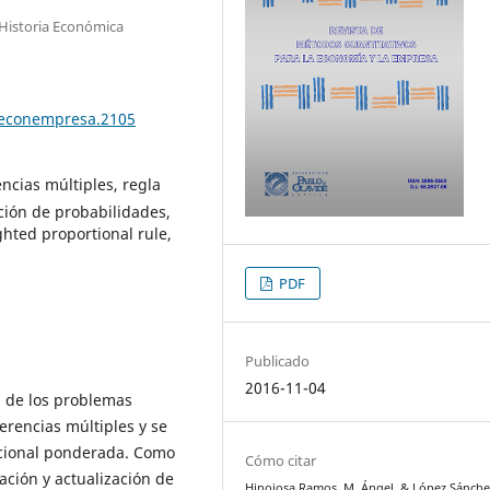
Historia Económica
teconempresa.2105
ncias múltiples, regla
ción de probabilidades,
ghted proportional rule,
PDF
Publicado
2016-11-04
l de los problemas
erencias múltiples y se
rcional ponderada. Como
Cómo citar
ación y actualización de
Hinojosa Ramos, M. Ángel, & López Sánchez