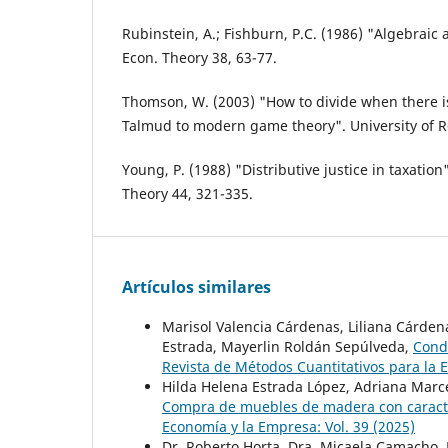
Rubinstein, A.; Fishburn, P.C. (1986) "Algebraic 
Econ. Theory 38, 63-77.
Thomson, W. (2003) "How to divide when there i
Talmud to modern game theory". University of R
Young, P. (1988) "Distributive justice in taxation
Theory 44, 321-335.
Artículos similares
Marisol Valencia Cárdenas, Liliana Cárden
Estrada, Mayerlin Roldán Sepúlveda,
Cond
Revista de Métodos Cuantitativos para la E
Hilda Helena Estrada López, Adriana Marc
Compra de muebles de madera con caracte
Economía y la Empresa: Vol. 39 (2025)
Dr. Roberto Horta, Dra. Micaela Camacho, D