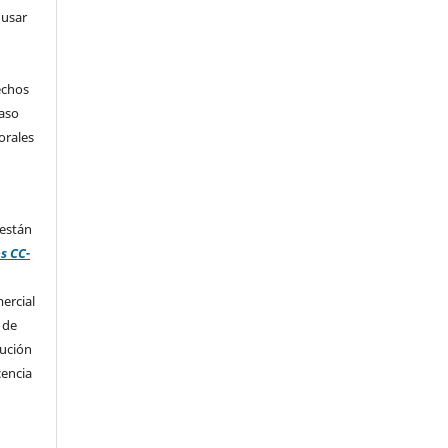
 usar
echos
caso
orales
 están
s CC-
ercial
 de
bución
cencia