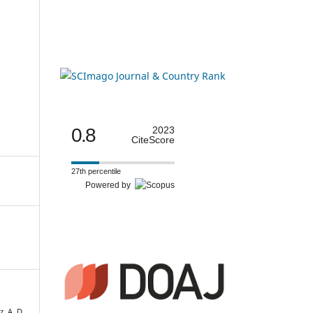
0.8
2023
CiteScore
27th percentile
Powered by
, A. D.