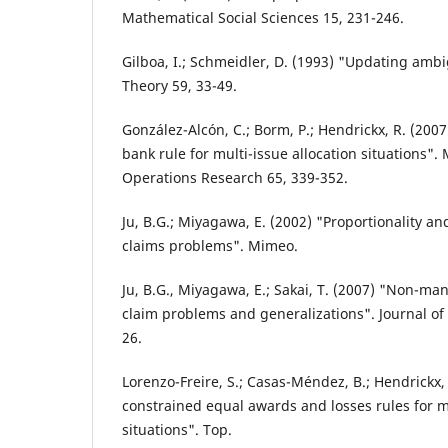
Mathematical Social Sciences 15, 231-246.
Gilboa, I.; Schmeidler, D. (1993) "Updating ambig
Theory 59, 33-49.
González-Alcón, C.; Borm, P.; Hendrickx, R. (200
bank rule for multi-issue allocation situations"
Operations Research 65, 339-352.
Ju, B.G.; Miyagawa, E. (2002) "Proportionality an
claims problems". Mimeo.
Ju, B.G., Miyagawa, E.; Sakai, T. (2007) "Non-man
claim problems and generalizations". Journal of
26.
Lorenzo-Freire, S.; Casas-Méndez, B.; Hendrickx,
constrained equal awards and losses rules for mu
situations". Top.