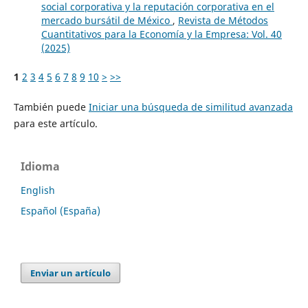
social corporativa y la reputación corporativa en el
mercado bursátil de México
,
Revista de Métodos
Cuantitativos para la Economía y la Empresa: Vol. 40
(2025)
1
2
3
4
5
6
7
8
9
10
>
>>
También puede
Iniciar una búsqueda de similitud avanzada
para este artículo.
Idioma
English
Español (España)
Enviar un artículo