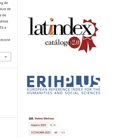
ing de
alud de
a de
ativos
53 a
tecone