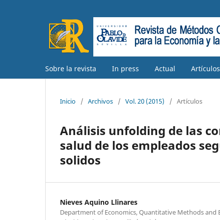
Sobre la revista
In press
Actual
Artículo
Inicio
/
Archivos
/
Vol. 20 (2015)
/
Artículos
Análisis unfolding de las c
salud de los empleados seg
solidos
Nieves Aquino Llinares
Department of Economics, Quantitative Methods and 