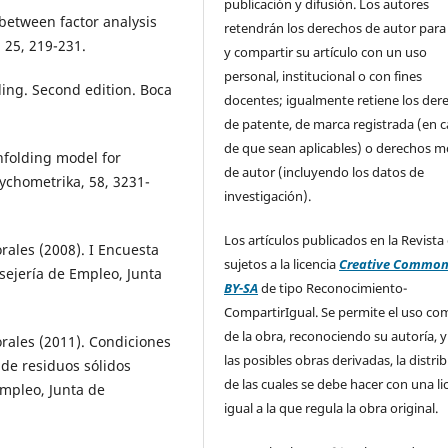
publicación y difusión. Los autores
 between factor analysis
retendrán los derechos de autor para
 25, 219-231.
y compartir su artículo con un uso
personal, institucional o con fines
ling. Second edition. Boca
docentes; igualmente retiene los der
de patente, de marca registrada (en 
de que sean aplicables) o derechos m
unfolding model for
de autor (incluyendo los datos de
sychometrika, 58, 3231-
investigación).
Los artículos publicados en la Revista
rales (2008). I Encuesta
sujetos a la licencia
Creative Common
sejería de Empleo, Junta
BY-SA
de tipo Reconocimiento-
CompartirIgual. Se permite el uso com
de la obra, reconociendo su autoría, y
rales (2011). Condiciones
las posibles obras derivadas, la distri
 de residuos sólidos
de las cuales se debe hacer con una li
mpleo, Junta de
igual a la que regula la obra original.