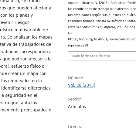
ndalucía; se tratan
Aquino Llinares, N. (2016). Análisis unfold
ados que pueden afectar a
las condiciones de trabajo que afectan la s
con los planes y
los empleados según sus puestos en el áre
residuos solidos.
Revista De Métodos Cuantit
evenir riesgos
Para La Economía Y La Empresa
,
20
, Páginas 
dístico multivariable de
63.
era. Se analizan los mapas
https://doi.org/10.46661/revmetodoscuan
tativa de trabajadores de
mpresa.2238
studiadas corresponden a
Más formatos de cita
y que podrían afectar a la
ral, esfuerzo físico o
tende crear un mapa con
Número
 los empleados en la
Vol. 20 (2015)
 identificarse diferencias
s a seguridad en el
Sección
stra que tanto los
Artículos
 sumamente preocupados e
Licencia