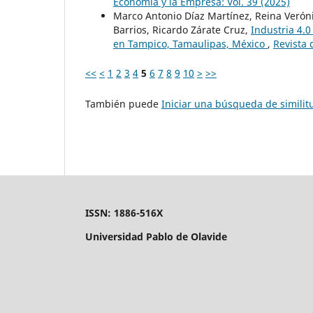
Economía y la Empresa: Vol. 39 (2025)
Marco Antonio Díaz Martínez, Reina Veróni
Barrios, Ricardo Zárate Cruz,
Industria 4.0
en Tampico, Tamaulipas, México
,
Revista 
<<
<
1
2
3
4
5
6
7
8
9
10
>
>>
También puede
Iniciar una búsqueda de simili
ISSN: 1886-516X
Universidad Pablo de Olavide