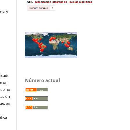
mía y
licado
Número actual
de un
que no
cación
que, en
tica