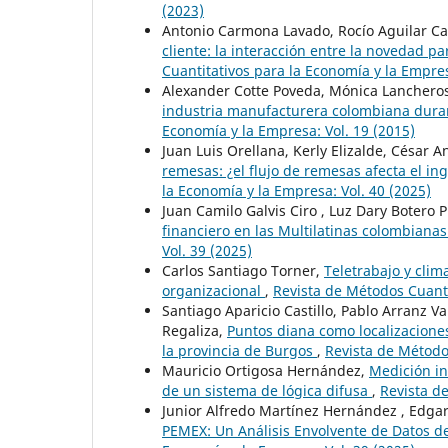
(2023)
Antonio Carmona Lavado, Rocío Aguilar C
cliente: la interacción entre la novedad pa
Cuantitativos para la Economía y la Empres
Alexander Cotte Poveda, Mónica Lanchero
industria manufacturera colombiana dura
Economía y la Empresa: Vol. 19 (2015)
Juan Luis Orellana, Kerly Elizalde, César 
remesas: ¿el flujo de remesas afecta el in
la Economía y la Empresa: Vol. 40 (2025)
Juan Camilo Galvis Ciro , Luz Dary Botero
financiero en las Multilatinas colombiana
Vol. 39 (2025)
Carlos Santiago Torner,
Teletrabajo y clim
organizacional
,
Revista de Métodos Cuanti
Santiago Aparicio Castillo, Pablo Arranz V
Regaliza,
Puntos diana como localizaciones
la provincia de Burgos
,
Revista de Métodos
Mauricio Ortigosa Hernández,
Medición in
de un sistema de lógica difusa
,
Revista d
Junior Alfredo Martínez Hernández , Edgar
PEMEX: Un Análisis Envolvente de Datos d