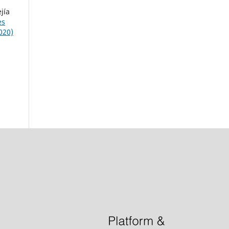
jía
es
020)