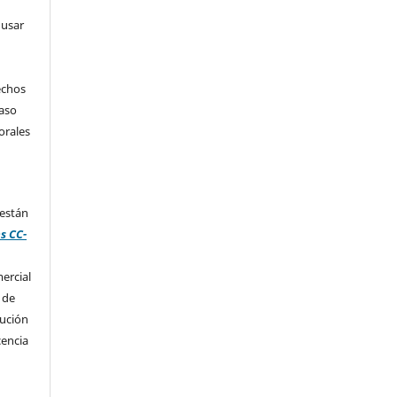
 usar
echos
caso
orales
 están
s CC-
ercial
 de
bución
cencia