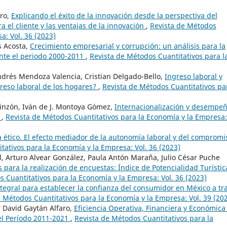
aro,
Explicando el éxito de la innovación desde la perspectiva del
ra el cliente y las ventajas de la innovación
,
Revista de Métodos
a: Vol. 36 (2023)
s Acosta,
Crecimiento empresarial y corrupción: un análisis para la
nte el periodo 2000-2011
,
Revista de Métodos Cuantitativos para l
Andrés Mendoza Valencia, Cristian Delgado-Bello,
Ingreso laboral y
greso laboral de los hogares?
,
Revista de Métodos Cuantitativos pa
 Pinzón, Iván de J. Montoya Gómez,
Internacionalización y desempe
s
,
Revista de Métodos Cuantitativos para la Economía y la Empresa:
a ético. El efecto mediador de la autonomía laboral y del compromi
tativos para la Economía y la Empresa: Vol. 36 (2023)
al, Arturo Alvear González, Paula Antón Maraña, Julio César Puche
 para la realización de encuestas: Índice de Potencialidad Turístic
 Cuantitativos para la Economía y la Empresa: Vol. 36 (2023)
tegral para establecer la confianza del consumidor en México a tr
e Métodos Cuantitativos para la Economía y la Empresa: Vol. 39 (20
 David Gaytán Alfaro,
Eficiencia Operativa, Financiera y Económica
el Período 2011-2021
,
Revista de Métodos Cuantitativos para la