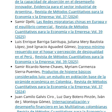
de la capacidad de absorción en el desempeño
innovador. Evidencia para el sector industrial de
Argentina
,
Revista de Métodos Cuantitativos para la
Economía y la Empresa: Vol. 37 (2024)
Samir Djelti,
Las Redes migratorias chinas en Europa y
el equilibrio comercial
,
Revista de Métodos
Cuantitativos para la Economía y la Empresa: Vol. 39
(2025)
Luis Enrique Barriga Sairitupa, Juliana Mery Bautista
López, José Ignacio Aguaded Gómez,
Ingreso mínimo
requerido por el hogar y percepción de desigualdad
en el Perú
,
Revista de Métodos Cuantitativos para la
Economía y la Empresa: Vol. 39 (2025)
Samir Ricardo Neme-Chaves, Myriam Carmenza
Sierra-Puentes,
Productos de higiene básicos
considerados lujo: un estudio en población base de la
pirámide económica en Colombia
,
Revista de Métodos
Cuantitativos para la Economía y la Empresa: Vol. 37
(2024)
Juan Camilo Galvis Ciro , Luz Dary Botero Pinzón, Iván
de J. Montoya Gómez,
Internacionalización y
desempeño financiero en las Multilatinas colombianas
,
Revista de Métodos Cuantitativos para la Economía y