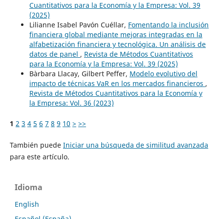
Cuantitativos para la Economía y la Empresa: Vol. 39
(2025)
Lilianne Isabel Pavón Cuéllar,
Fomentando la inclusión
financiera global mediante mejoras integradas en la
alfabetización financiera y tecnológica. Un análisis de
datos de panel
,
Revista de Métodos Cuantitativos
para la Economía y la Empresa: Vol. 39 (2025)
Bàrbara Llacay, Gilbert Peffer,
Modelo evolutivo del
impacto de técnicas VaR en los mercados financieros
,
Revista de Métodos Cuantitativos para la Economía y
la Empresa: Vol. 36 (2023)
1
2
3
4
5
6
7
8
9
10
>
>>
También puede
Iniciar una búsqueda de similitud avanzada
para este artículo.
Idioma
English
Español (España)